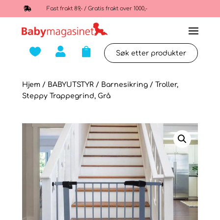

Fast frakt 89,- / Gratis frakt over 1000,-



Hjem
/
BABYUTSTYR
/
Barnesikring
/ Troller,
Steppy Trappegrind, Grå