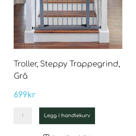
Troller, Steppy Trappegrind,
Grå
699
kr
Troller,
Legg i handlekurv
Steppy
Trappegrind,
Grå