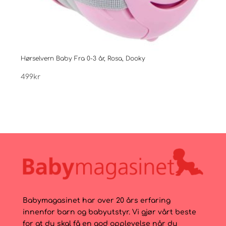
Hørselvern Baby Fra 0-3 år, Rosa, Dooky
Troll
499
kr
1.69
Babymagasinet har over 20 års erfaring
innenfor barn og babyutstyr. Vi gjør vårt beste
for at du skal få en god opplevelse når du