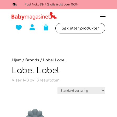

Fast frakt 89,- / Gratis frakt over 1000,-



Hjem
/ Brands / Label Label
Label Label
Viser 1–13 av 13 resultater