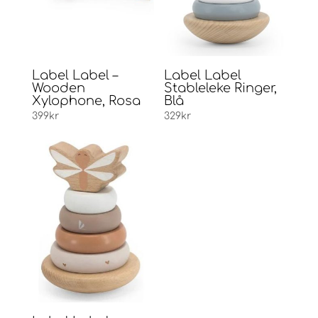
Label Label –
Label Label
Wooden
Stableleke Ringer,
Xylophone, Rosa
Blå
399
kr
329
kr