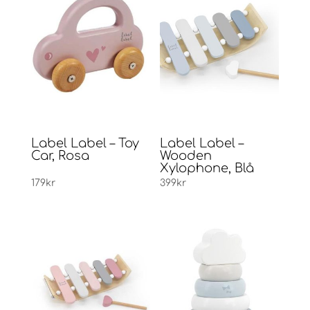
Label Label – Toy
Label Label –
Car, Rosa
Wooden
Xylophone, Blå
179
kr
399
kr