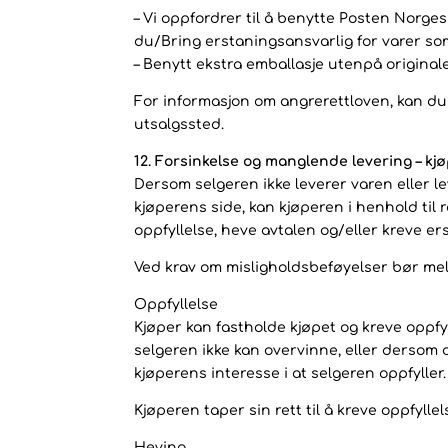
– Vi oppfordrer til å benytte Posten Norge
du/Bring erstaningsansvarlig for varer som
– Benytt ekstra emballasje utenpå original
For informasjon om angrerettloven, kan du b
utsalgssted.
12. Forsinkelse og manglende levering – kjø
Dersom selgeren ikke leverer varen eller le
kjøperens side, kan kjøperen i henhold til
oppfyllelse, heve avtalen og/eller kreve er
Ved krav om misligholdsbeføyelser bør mel
Oppfyllelse
Kjøper kan fastholde kjøpet og kreve oppfyl
selgeren ikke kan overvinne, eller dersom o
kjøperens interesse i at selgeren oppfyller.
Kjøperen taper sin rett til å kreve oppfyll
Heving