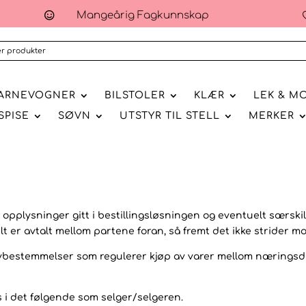
Mangeårig Fagkunnskap

ARNEVOGNER
BILSTOLER
KLÆR
LEK & M
SPISE
SØVN
UTSTYR TIL STELL
MERKER
opplysninger gitt i bestillingsløsningen og eventuelt særskilt
er avtalt mellom partene foran, så fremt det ikke strider mot
te lovbestemmelser som regulerer kjøp av varer mellom nærings
i det følgende som selger/selgeren.