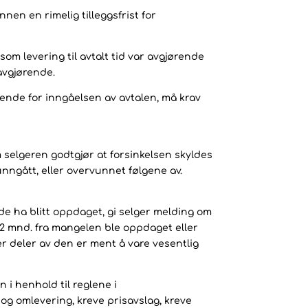
nen en rimelig tilleggsfrist for
som levering til avtalt tid var avgjørende
avgjørende.
rende for inngåelsen av avtalen, må krav
m selgeren godtgjør at forsinkelsen skyldes
unngått, eller overvunnet følgene av.
de ha blitt oppdaget, gi selger melding om
 2 mnd. fra mangelen ble oppdaget eller
er deler av den er ment å vare vesentlig
 i henhold til reglene i
og omlevering, kreve prisavslag, kreve