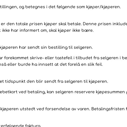
tillingen, og betegnes i det følgende som kjøper/kjøperen.
er den totale prisen kjøper skal betale. Denne prisen inkluder
 ikke har informert om, skal kjøper ikke bære.
øperen har sendt sin bestilling til selgeren.
r forekommet skrive- eller tastefeil i tilbudet fra selgeren i be
å eller burde ha innsett at det forelå en slik feil.
et tidspunkt den blir sendt fra selgeren til kjøperen.
ebetkort ved betaling, kan selgeren reservere kjøpesummen på 
il kjøperen utstedt ved forsendelse av varen. Betalingsfriste
terfølgende faktura.