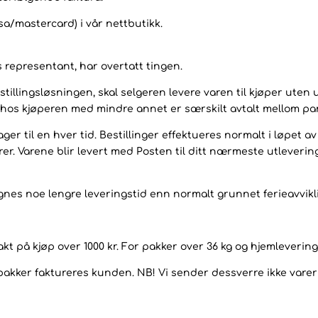
sa/mastercard) i vår nettbutikk.
s representant, har overtatt tingen.
stillingsløsningen, skal selgeren levere varen til kjøper ute
s hos kjøperen med mindre annet er særskilt avtalt mellom pa
ager til en hver tid. Bestillinger effektueres normalt i løpet a
rer. Varene blir levert med Posten til ditt nærmeste utleverin
gnes noe lengre leveringstid enn normalt grunnet ferieavvikl
frakt på kjøp over 1000 kr. For pakker over 36 kg og hjemleverin
ker faktureres kunden. NB! Vi sender dessverre ikke varer t