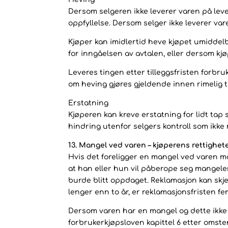
Dersom selgeren ikke leverer varen på lever
oppfyllelse. Dersom selger ikke leverer var
Kjøper kan imidlertid heve kjøpet umiddelba
for inngåelsen av avtalen, eller dersom kj
Leveres tingen etter tilleggsfristen forbr
om heving gjøres gjeldende innen rimelig ti
Erstatning
Kjøperen kan kreve erstatning for lidt tap 
hindring utenfor selgers kontroll som ikke 
13. Mangel ved varen – kjøperens rettighet
Hvis det foreligger en mangel ved varen må
at han eller hun vil påberope seg mangelen
burde blitt oppdaget. Reklamasjon kan skje
lenger enn to år, er reklamasjonsfristen fem
Dersom varen har en mangel og dette ikke s
forbrukerkjøpsloven kapittel 6 etter omst