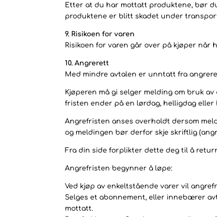
Etter at du har mottatt produktene, bør d
produktene er blitt skadet under transporte
9. Risikoen for varen
Risikoen for varen går over på kjøper når h
10. Angrerett
Med mindre avtalen er unntatt fra angreret
Kjøperen må gi selger melding om bruk av a
fristen ender på en lørdag, helligdag eller
Angrefristen anses overholdt dersom meldin
og meldingen bør derfor skje skriftlig (angr
Fra din side forplikter dette deg til å re
Angrefristen begynner å løpe:
Ved kjøp av enkeltstående varer vil angrefr
Selges et abonnement, eller innebærer avta
mottatt.