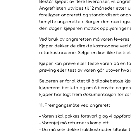
Består kjøpet av flere leveranser, vil angre
Angrefristen utvides til 12 måneder etter 
foreligger angrerett og standardisert angr
benytte angreretten. Sørger den næringsdri
den dagen kjøperen mottok opplysningene
Ved bruk av angreretten må varen leveres t
Kjøper dekker de direkte kostnadene ved å 
returkostnadene. Selgeren kan ikke fastset
Kjøper kan prøve eller teste varen på en fo
prøving eller test av varen går utover hva 
Selgeren er forpliktet til å tilbakebetale
kjøperens beslutning om å benytte angrerette
kjøper har lagt frem dokumentasjon for at 
11. Fremgangsmåte ved angrerett
– Varen skal pakkes forsvarlig og vi oppfor
– Varen(e) må returners komplett.
– Du må selv dekke fraktkostnader tilbake ti