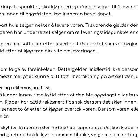
ingstidspunktet, skal kjøperen oppfordre selger til å levere in
en innen tilleggsfristen, kan kjøperen heve kjøpet.
rt hvis selger nekter å levere varen. Tilsvarende gjelder der
øperen har underrettet selger om at leveringstidspunktet er 
ukeren har satt eller etter leveringstidspunktet som var avgjø
d etter at kjøperen fikk vite om leveringen.
som følge av forsinkelsen. Dette gjelder imidlertid ikke derso
med rimelighet kunne blitt tatt i betraktning på avtaletiden, 
er og reklamasjonsfrist
 kjøper innen rimelig tid etter at den ble oppdaget eller bur
. Kjøper har alltid reklamert tidsnok dersom det skjer innen
 senest to år etter at kjøper overtok varen. Dersom varen ell
 år.
kyldes kjøperen eller forhold på kjøperens side, kan kjøperen
endighetene holde kjøpesummen tilbake, velge mellom retting 