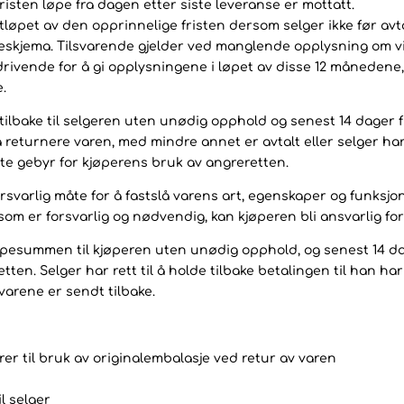
fristen løpe fra dagen etter siste leveranse er mottatt.
utløpet av den opprinnelige fristen dersom selger ikke før a
eskjema. Tilsvarende gjelder ved manglende opplysning om vil
vende for å gi opplysningene i løpet av disse 12 månedene, u
.
ilbake til selgeren uten unødig opphold og senest 14 dager f
returnere varen, med mindre annet er avtalt eller selger har
te gebyr for kjøperens bruk av angreretten.
rsvarlig måte for å fastslå varens art, egenskaper og funksjo
som er forsvarlig og nødvendig, kan kjøperen bli ansvarlig fo
 kjøpesummen til kjøperen uten unødig opphold, og senest 14 d
n. Selger har rett til å holde tilbake betalingen til han har 
varene er sendt tilbake.
drer til bruk av originalembalasje ved retur av varen
l selger