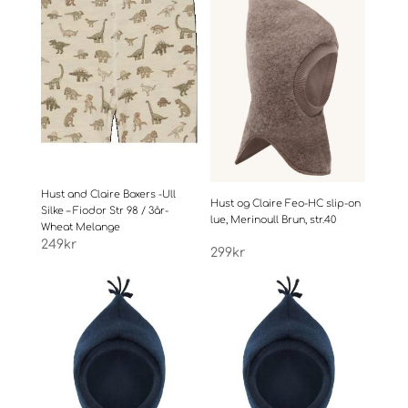
Hust and Claire Boxers -Ull
Hust og Claire Feo-HC slip-on
Silke – Fiodor Str 98 / 3år-
lue, Merinoull Brun, str.40
Wheat Melange
249
kr
299
kr