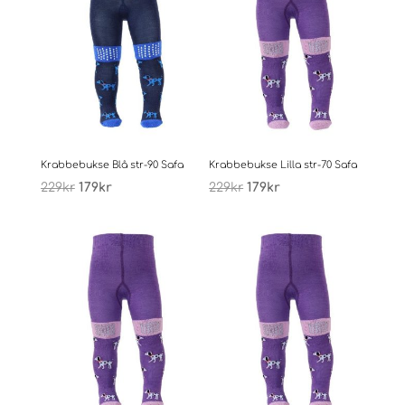
Krabbebukse Blå str-90 Safa
Krabbebukse Lilla str-70 Safa
Opprinnelig
Nåværende
Opprinnelig
Nåværende
229
kr
179
kr
229
kr
179
kr
pris
pris
pris
pris
var:
er:
var:
er:
229kr.
179kr.
229kr.
179kr.