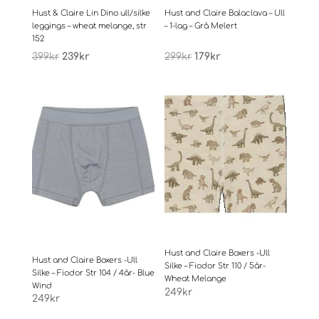
Hust & Claire Lin Dino ull/silke
Hust and Claire Balaclava – Ull
leggings – wheat melange, str
– 1-lag – Grå Melert
152
Opprinnelig
Nåværende
Opprinnelig
Nåværende
399
kr
239
kr
299
kr
179
kr
pris
pris
pris
pris
var:
er:
var:
er:
399kr.
239kr.
299kr.
179kr.
Hust and Claire Boxers -Ull
Hust and Claire Boxers -Ull
Silke – Fiodor Str 110 / 5år-
Silke – Fiodor Str 104 / 4år- Blue
Wheat Melange
Wind
249
kr
249
kr