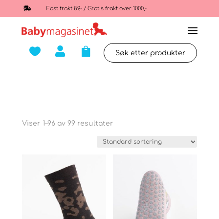

Fast frakt 89,- / Gratis frakt over 1000,-



Viser 1–96 av 99 resultater