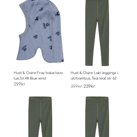
Hust & Claire Fray balaclava
Hust & Claire Laki leggings i
lue,Str.48 Blue wind
ull/bambus, Teal leaf, str 62
Opprinnelig
Nåværende
299
kr
399
kr
239
kr
pris
pris
var:
er:
399kr.
239kr.