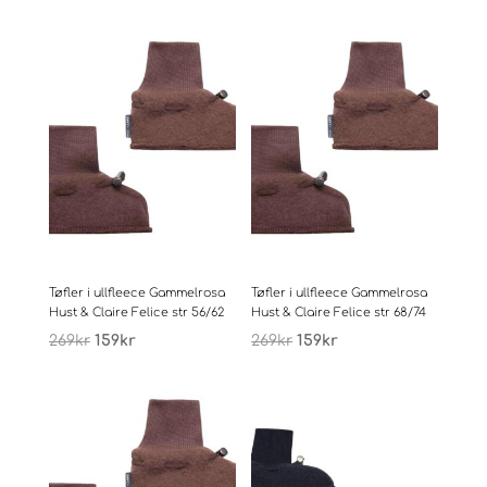
pris
pris
pris
pris
var:
er:
var:
er:
269kr.
159kr.
269kr.
159kr.
Tøfler i ullfleece Gammelrosa
Tøfler i ullfleece Gammelrosa
Hust & Claire Felice str 56/62
Hust & Claire Felice str 68/74
Opprinnelig
Nåværende
Opprinnelig
Nåværende
269
kr
159
kr
269
kr
159
kr
pris
pris
pris
pris
var:
er:
var:
er:
269kr.
159kr.
269kr.
159kr.