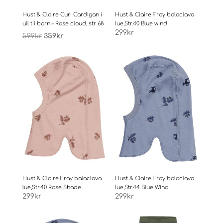
Hust & Claire Curi Cardigan i
Hust & Claire Fray balaclava
ull til barn – Rose cloud, str 68
lue,Str.40 Blue wind
Opprinnelig
Nåværende
299
kr
599
kr
359
kr
pris
pris
var:
er:
599kr.
359kr.
Hust & Claire Fray balaclava
Hust & Claire Fray balaclava
lue,Str.40 Rose Shade
lue,Str.44 Blue Wind
299
kr
299
kr