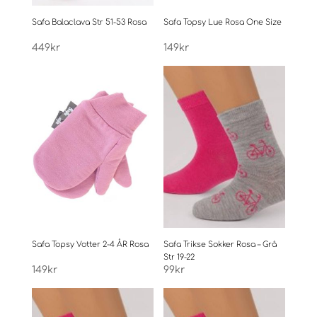
Safa Balaclava Str 51-53 Rosa
Safa Topsy Lue Rosa One Size
449
kr
149
kr
Safa Topsy Votter 2-4 ÅR Rosa
Safa Trikse Sokker Rosa – Grå
Str 19-22
149
kr
99
kr