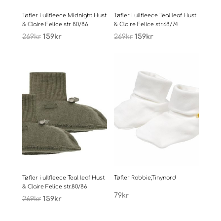
Tøfler i ullfleece Midnight Hust
Tøfler i ullfleece Teal leaf Hust
& Claire Felice str 80/86
& Claire Felice str.68/74
Opprinnelig
Nåværende
Opprinnelig
Nåværende
269
kr
159
kr
269
kr
159
kr
pris
pris
pris
pris
var:
er:
var:
er:
269kr.
159kr.
269kr.
159kr.
Tøfler i ullfleece Teal leaf Hust
Tøfler Robbie,Tinynord
& Claire Felice str.80/86
Opprinnelig
Nåværende
79
kr
269
kr
159
kr
pris
pris