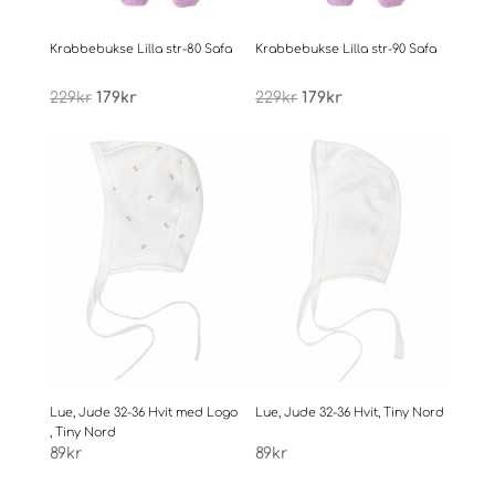
Krabbebukse Lilla str-80 Safa
Krabbebukse Lilla str-90 Safa
Opprinnelig
Nåværende
Opprinnelig
Nåværende
229
kr
179
kr
229
kr
179
kr
pris
pris
pris
pris
var:
er:
var:
er:
229kr.
179kr.
229kr.
179kr.
Lue, Jude 32-36 Hvit med Logo
Lue, Jude 32-36 Hvit, Tiny Nord
, Tiny Nord
89
kr
89
kr