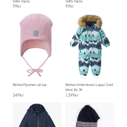
Safa Topsy
Safa Topsy
99
kr
99
kr
Reima Piponen ull lue
Reima Vinterdress Lappi Cold
Mint Str 74
349
kr
1.399
kr