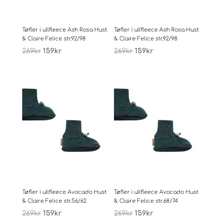
Tøfler i ullfleece Ash Rosa Hust
Tøfler i ullfleece Ash Rosa Hust
& Claire Felice str.92/98
& Claire Felice str.92/98
Opprinnelig
Nåværende
Opprinnelig
Nåværende
269
kr
159
kr
269
kr
159
kr
pris
pris
pris
pris
var:
er:
var:
er:
269kr.
159kr.
269kr.
159kr.
Tøfler i ullfleece Avocado Hust
Tøfler i ullfleece Avocado Hust
& Claire Felice str.56/62
& Claire Felice str.68/74
Opprinnelig
Nåværende
Opprinnelig
Nåværende
269
kr
159
kr
269
kr
159
kr