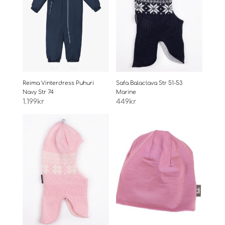
Reima Vinterdress Puhuri
Safa Balaclava Str 51-53
Navy Str 74
Marine
1.199
kr
449
kr