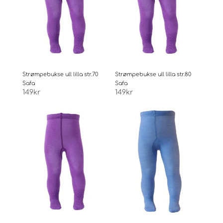
Strømpebukse ull lilla str.70
Strømpebukse ull lilla str.80
Safa
Safa
149
kr
149
kr