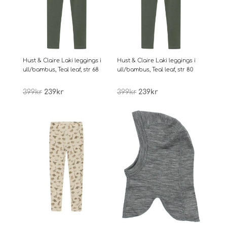
Hust & Claire Laki leggings i
Hust & Claire Laki leggings i
ull/bambus, Teal leaf, str 68
ull/bambus, Teal leaf, str 80
Opprinnelig
Nåværende
Opprinnelig
Nåværende
399
kr
239
kr
399
kr
239
kr
pris
pris
pris
pris
var:
er:
var:
er:
399kr.
239kr.
399kr.
239kr.