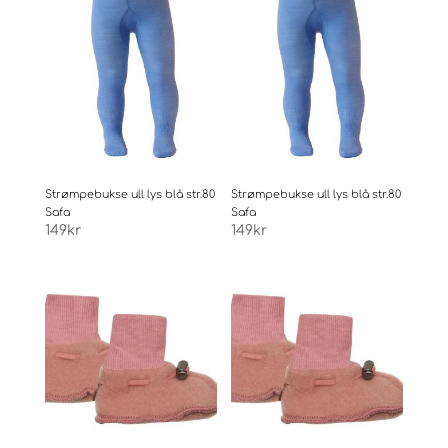
Strømpebukse ull lys blå str.80
Strømpebukse ull lys blå str.80
Safa
Safa
149
kr
149
kr