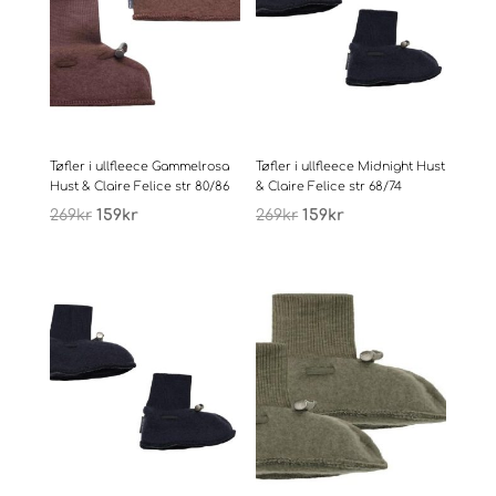
Tøfler i ullfleece Gammelrosa
Tøfler i ullfleece Midnight Hust
Hust & Claire Felice str 80/86
& Claire Felice str 68/74
Opprinnelig
Nåværende
Opprinnelig
Nåværende
269
kr
159
kr
269
kr
159
kr
pris
pris
pris
pris
var:
er:
var:
er:
269kr.
159kr.
269kr.
159kr.