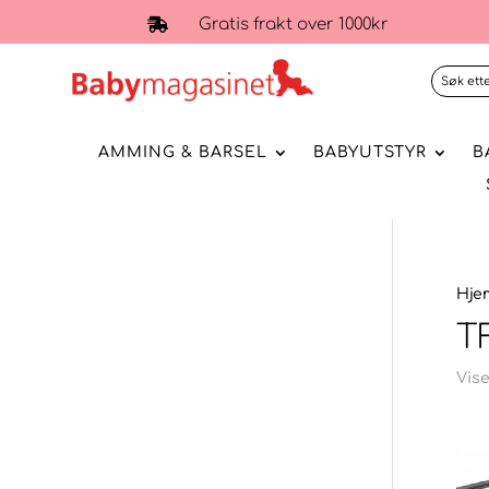
Gratis frakt over 1000kr

AMMING & BARSEL
BABYUTSTYR
B
Hje
T
Vise