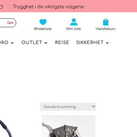
Trygghet i de viktigste valgene




Ønskeliste
Min side
Handlekurv
ORO
OUTLET
REISE
SIKKERHET