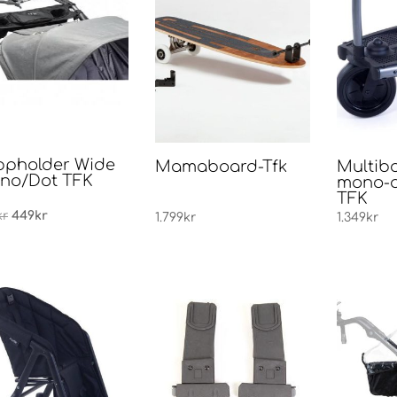
ppholder Wide
Mamaboard-Tfk
Multibo
no/Dot TFK
mono-d
TFK
Opprinnelig
Nåværende
kr
449
kr
1.799
kr
1.349
kr
pris
pris
var:
er:
459kr.
449kr.