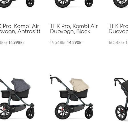
 Pro, Kombi Air
TFK Pro, Kombi Air
TFK Pro
vogn, Antrasitt
Duovogn, Black
Duovog
Opprinnelig
Nåværende
Opprinnelig
Nåværende
O
48
kr
14.998
kr
16.548
kr
14.290
kr
16.548
kr
1
pris
pris
pris
pris
p
var:
er:
var:
er:
v
16.548kr.
14.998kr.
16.548kr.
14.290kr.
1