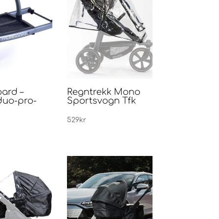
ard –
Regntrekk Mono
uo-pro-
Sportsvogn Tfk
529
kr