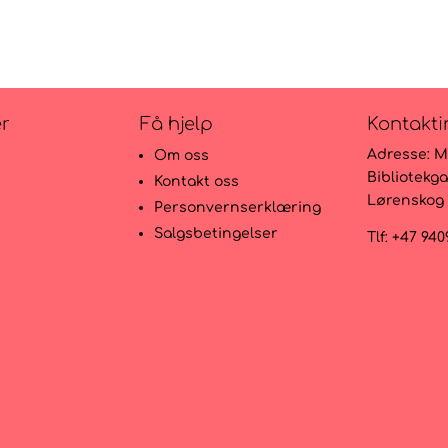
er
Få hjelp
Kontakti
Adresse:
M
Om oss
Bibliotekga
Kontakt oss
Lørenskog
r
Personvernserklæring
Salgsbetingelser
Tlf: +47 94