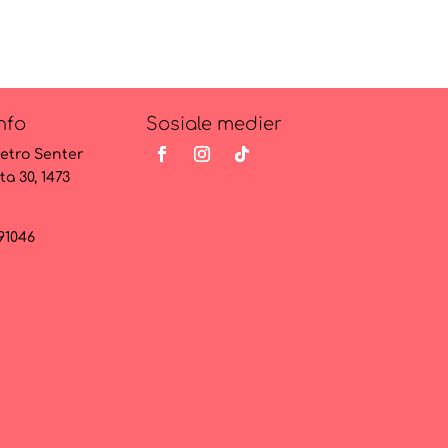
18.197kr.
14.990kr.
nfo
Sosiale medier
etro Senter
ta 30, 1473
091046