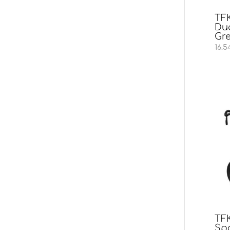
TFK
Du
Gr
16.5
TFK
Sp