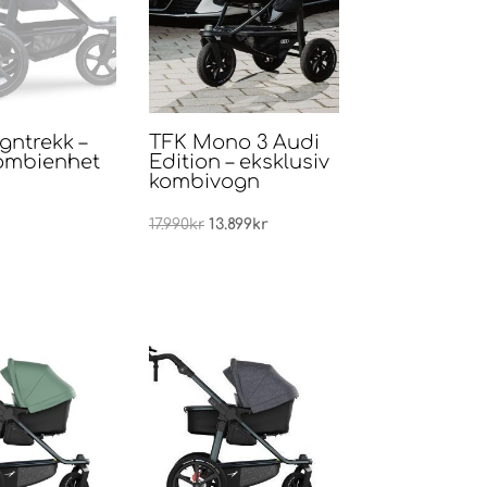
egntrekk –
TFK Mono 3 Audi
Kombienhet
Edition – eksklusiv
kombivogn
Opprinnelig
Nåværende
17.990
kr
13.899
kr
pris
pris
var:
er:
17.990kr.
13.899kr.