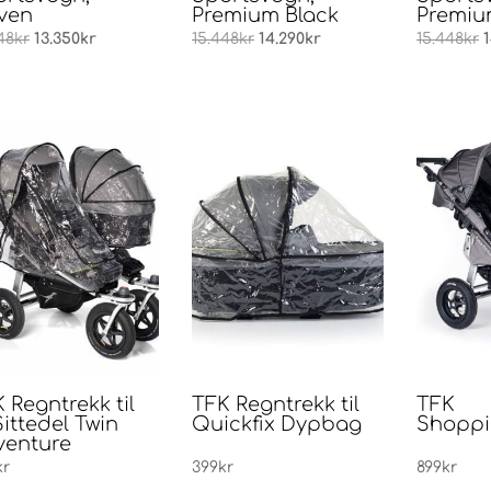
ven
Premium Black
Premiu
Opprinnelig
Nåværende
Opprinnelig
Nåværende
O
48
kr
13.350
kr
15.448
kr
14.290
kr
15.448
kr
pris
pris
pris
pris
p
var:
er:
var:
er:
v
15.448kr.
13.350kr.
15.448kr.
14.290kr.
1
 Regntrekk til
TFK Regntrekk til
TFK
Sittedel Twin
Quickfix Dypbag
Shoppi
venture
kr
399
kr
899
kr