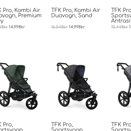
 Pro, Kombi Air
TFK Pro, Kombi Air
TFK Pro
ovogn, Premium
Duovogn, Sand
Sports
ey
Antrasi
Opprinnelig
Nåværende
Opprinnelig
Nåværende
O
48
kr
14.998
kr
16.548
kr
14.998
kr
15.448
kr
pris
pris
pris
pris
p
var:
er:
var:
er:
v
16.548kr.
14.998kr.
16.548kr.
14.998kr.
1
 Pro,
TFK Pro,
TFK Pro
ortsvogn,
Sportsvogn,
Sports