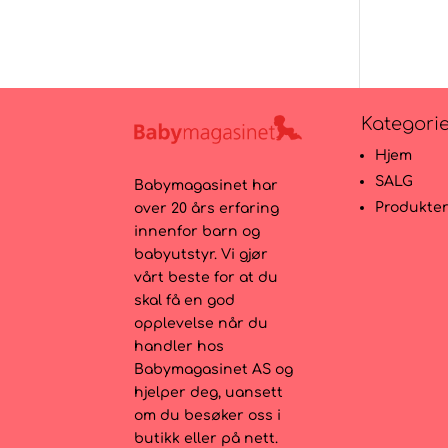
Kategori
Hjem
SALG
Babymagasinet har
Produkte
over 20 års erfaring
innenfor barn og
babyutstyr. Vi gjør
vårt beste for at du
skal få en god
opplevelse når du
handler hos
Babymagasinet AS og
hjelper deg, uansett
om du besøker oss i
butikk eller på nett.