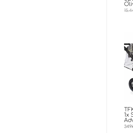
Oli
15.4
TFK
1x 
Ad
349