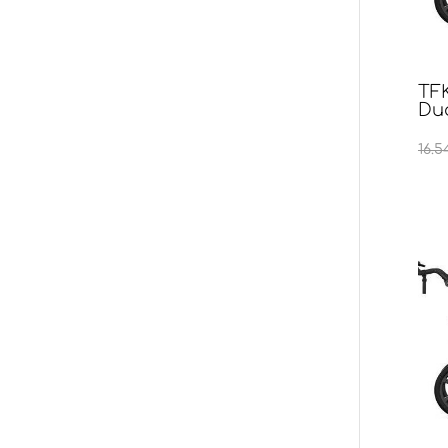
TFK
Duo
16.5