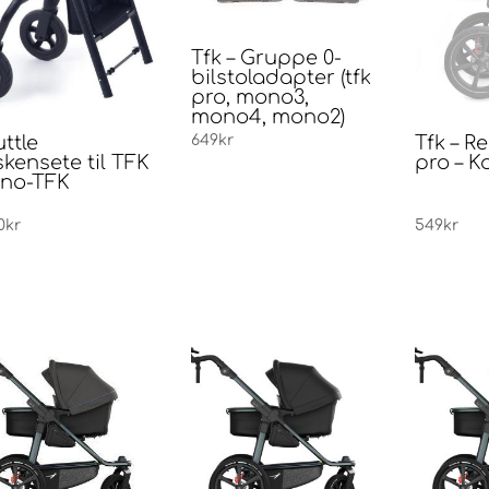
Tfk – Gruppe 0-
bilstoladapter (tfk
pro, mono3,
mono4, mono2)
ttle
Tfk – R
649
kr
kensete til TFK
pro – 
no-TFK
0
kr
549
kr