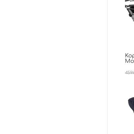
Ko
Mo
459