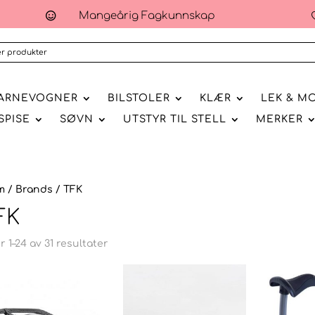
Mangeårig Fagkunnskap

ARNEVOGNER
BILSTOLER
KLÆR
LEK & M
SPISE
SØVN
UTSTYR TIL STELL
MERKER
m
/ Brands / TFK
FK
r 1–24 av 31 resultater