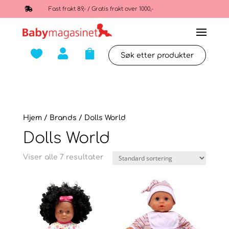

Fast frakt 89,- / Gratis frakt over 1000,-



Hjem
/ Brands / Dolls World
Dolls World
Viser alle 7 resultater