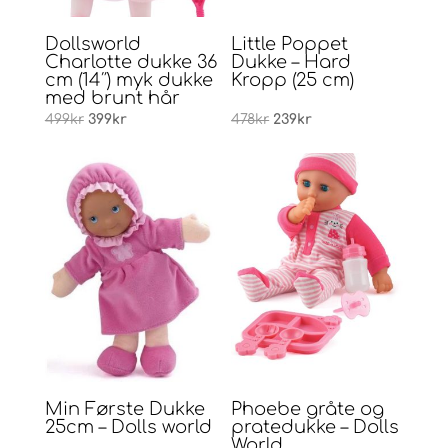
Dollsworld
Little Poppet
Charlotte dukke 36
Dukke – Hard
cm (14″) myk dukke
Kropp (25 cm)
med brunt hår
Opprinnelig
Nåværende
Opprinnelig
Nåværende
499
kr
399
kr
478
kr
239
kr
pris
pris
pris
pris
var:
er:
var:
er:
499kr.
399kr.
478kr.
239kr.
Min Første Dukke
Phoebe gråte og
25cm – Dolls world
pratedukke – Dolls
World