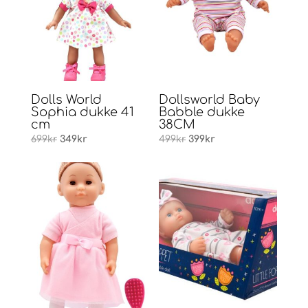
Dolls World
Dollsworld Baby
Sophia dukke 41
Babble dukke
cm
38CM
Opprinnelig
Nåværende
Opprinnelig
Nåværende
699
kr
349
kr
499
kr
399
kr
pris
pris
pris
pris
var:
er:
var:
er:
699kr.
349kr.
499kr.
399kr.