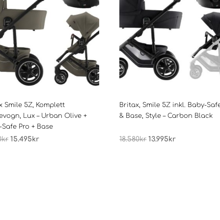
x Smile 5Z, Komplett
Britax, Smile 5Z inkl. Baby-Saf
evogn, Lux – Urban Olive +
& Base, Style – Carbon Black
-Safe Pro + Base
Opprinnelig
Nåværende
Opprinnelig
Nåværende
0
kr
15.495
kr
18.580
kr
13.995
kr
pris
pris
pris
pris
var:
er:
var:
er:
19.680kr.
15.495kr.
18.580kr.
13.995kr.