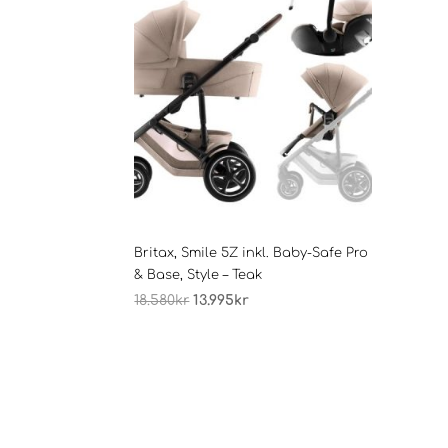
Britax, Smile 5Z inkl. Baby-Safe Pro
& Base, Style – Teak
Opprinnelig
Nåværende
18.580
kr
13.995
kr
pris
pris
var:
er:
18.580kr.
13.995kr.