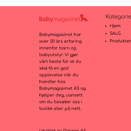
Kategori
Hjem
SALG
Babymagasinet har
Produkte
over 20 års erfaring
innenfor barn og
babyutstyr. Vi gjør
vårt beste for at du
skal få en god
opplevelse når du
handler hos
Babymagasinet AS og
hjelper deg, uansett
om du besøker oss i
butikk eller på nett.
Utviklet av
Digipos AS