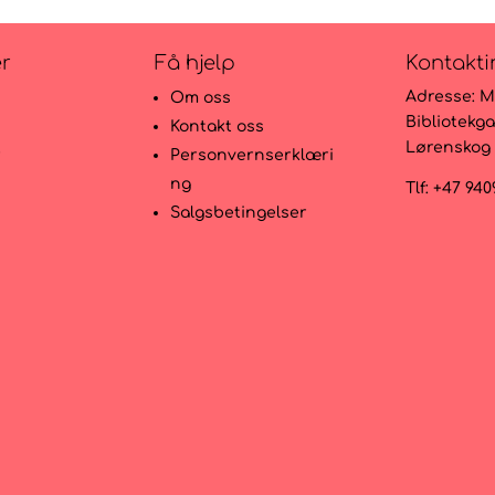
er
Få hjelp
Kontakti
Adresse:
M
Om oss
Bibliotekga
Kontakt oss
Lørenskog
r
Personvernserklæri
ng
Tlf: +47 94
Salgsbetingelser