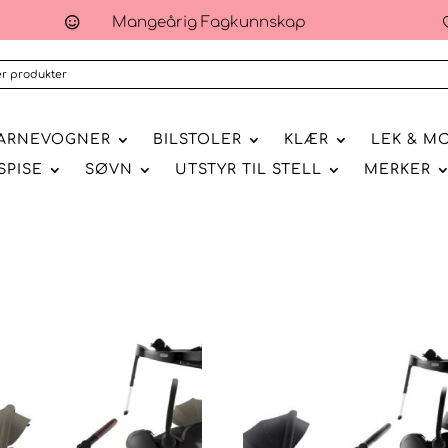
Mangeårig Fagkunnskap

ARNEVOGNER
BILSTOLER
KLÆR
LEK & M
SPISE
SØVN
UTSTYR TIL STELL
MERKER