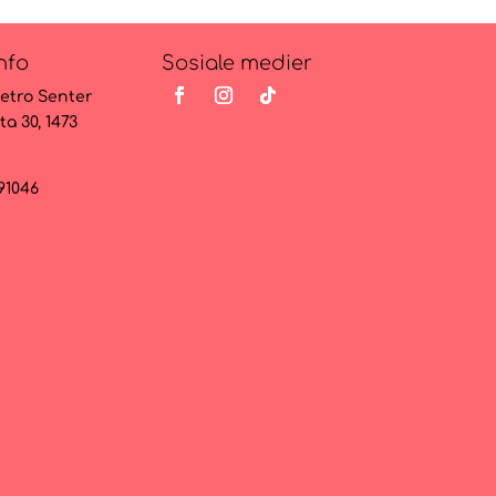
nfo
Sosiale medier
etro Senter
ta 30, 1473
091046