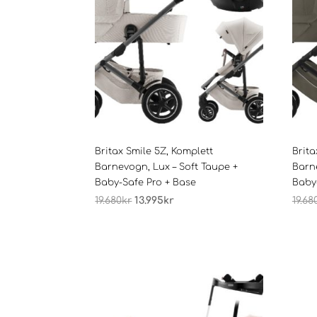
Britax Smile 5Z, Komplett
Brita
Barnevogn, Lux – Soft Taupe +
Barn
Baby-Safe Pro + Base
Baby
Opprinnelig
Nåværende
19.680
kr
13.995
kr
19.68
pris
pris
var:
er:
19.680kr.
13.995kr.