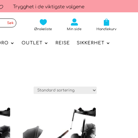
Trygghet i de viktigste valgene




Ønskeliste
Min side
Handlekurv
ORO
OUTLET
REISE
SIKKERHET