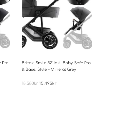
e Pro
Britax, Smile 5Z inkl. Baby-Safe Pro
& Base, Style – Mineral Grey
Opprinnelig
Nåværende
18.580
kr
15.495
kr
pris
pris
var:
er:
18.580kr.
15.495kr.