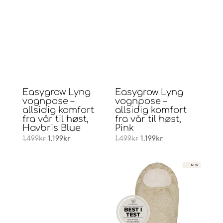
1.499kr.
1.199kr.
1.499kr.
1.199kr.
Easygrow Lyng
Easygrow Lyng
vognpose –
vognpose –
allsidig komfort
allsidig komfort
fra vår til høst,
fra vår til høst,
Havbris Blue
Pink
Opprinnelig
Nåværende
Opprinnelig
Nåværende
1.499
kr
1.199
kr
1.499
kr
1.199
kr
pris
pris
pris
pris
var:
er:
var:
er:
1.499kr.
1.199kr.
1.499kr.
1.199kr.