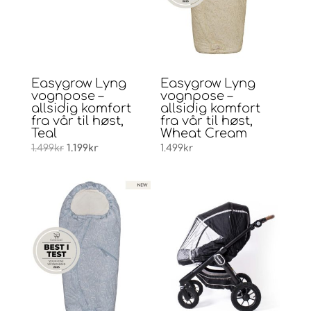
Easygrow Lyng
Easygrow Lyng
vognpose –
vognpose –
allsidig komfort
allsidig komfort
fra vår til høst,
fra vår til høst,
Teal
Wheat Cream
Opprinnelig
Nåværende
1.499
kr
1.199
kr
1.499
kr
pris
pris
var:
er:
1.499kr.
1.199kr.