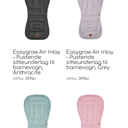
Easygrow Air Inlay
Easygrow Air Inlay
– Pustende
– Pustende
sitteunderlag til
sitteunderlag til
barnevogn,
barnevogn, Grey
Anthracite
Opprinnelig
Nåværende
Opprinnelig
Nåværende
499
kr
399
kr
499
kr
399
kr
pris
pris
pris
pris
var:
er:
var:
er:
499kr.
399kr.
499kr.
399kr.