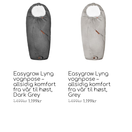
Easygrow Lyng
Easygrow Lyng
vognpose –
vognpose –
allsidig komfort
allsidig komfort
fra vår til høst,
fra vår til høst,
Dark Grey
Grey
Opprinnelig
Nåværende
Opprinnelig
Nåværende
1.499
kr
1.199
kr
1.499
kr
1.199
kr
pris
pris
pris
pris
var:
er:
var:
er: