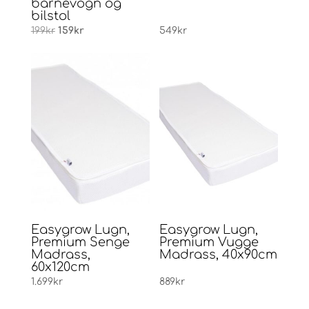
barnevogn og
bilstol
Opprinnelig
Nåværende
199
kr
159
kr
549
kr
pris
pris
var:
er:
199kr.
159kr.
Easygrow Lugn,
Easygrow Lugn,
Premium Senge
Premium Vugge
Madrass,
Madrass, 40x90cm
60x120cm
1.699
kr
889
kr