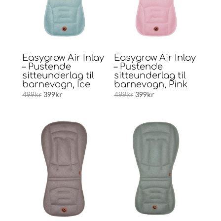
Easygrow Air Inlay
Easygrow Air Inlay
– Pustende
– Pustende
sitteunderlag til
sitteunderlag til
barnevogn, Ice
barnevogn, Pink
Opprinnelig
Nåværende
Opprinnelig
Nåværende
499
kr
399
kr
499
kr
399
kr
pris
pris
pris
pris
var:
er:
var:
er:
499kr.
399kr.
499kr.
399kr.