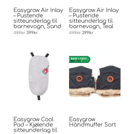
Easygrow Air Inlay
Easygrow Air Inlay
– Pustende
– Pustende
sitteunderlag til
sitteunderlag til
barnevogn, Sand
barnevogn, Teal
Opprinnelig
Nåværende
Opprinnelig
Nåværende
499
kr
399
kr
499
kr
399
kr
pris
pris
pris
pris
var:
er:
var:
er:
499kr.
399kr.
499kr.
399kr.
Easygrow Cool
Easygrow
Pad – Kjølende
Håndmuffer Sort
sitteunderlag til