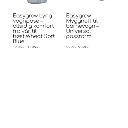
Easygrow Lyng
Easygrow
vognpose –
Myggnett til
allsidig komfort
barnevogn –
fra vår til
Universal
høst,Wheat Soft
passform
Blue
Opprinnelig
Nåværende
Opprinnelig
Nåværende
1.499
kr
1.199
kr
299
kr
239
kr
pris
pris
pris
pris
var:
er:
var:
er:
1.499kr.
1.199kr.
299kr.
239kr.