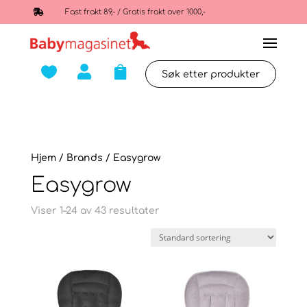

Fast frakt 89,- / Gratis frakt over 1000,-



Hjem
/ Brands / Easygrow
Easygrow
Viser 1–24 av 43 resultater