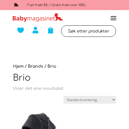

Fast frakt 89,- / Gratis frakt over 1000,-



Hjem
/ Brands / Brio
Brio
Viser det ene resultatet