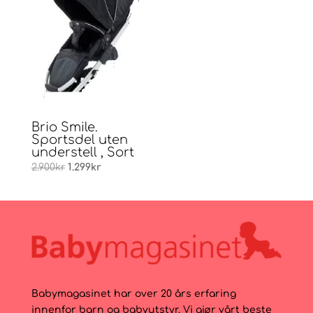
Brio Smile.
Sportsdel uten
understell , Sort
Opprinnelig
Nåværende
2.900
kr
1.299
kr
pris
pris
var:
er:
2.900kr.
1.299kr.
Babymagasinet har over 20 års erfaring
innenfor barn og babyutstyr. Vi gjør vårt beste