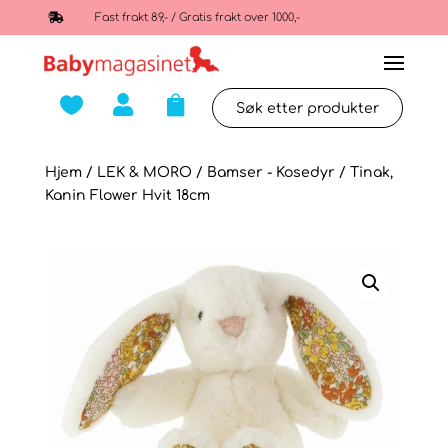

Fast frakt 89,- / Gratis frakt over 1000,-



Hjem
/
LEK & MORO
/
Bamser - Kosedyr
/ Tinak,
Kanin Flower Hvit 18cm