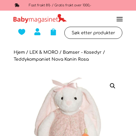

Fast frakt 89,- / Gratis frakt over 1000,-



Hjem
/
LEK & MORO
/
Bamser - Kosedyr
/
Teddykompaniet Nova Kanin Rosa