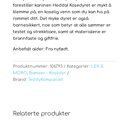
forestiller kaninen Hedda! Kosedyret er mykt å
klemme på, en koselig venn som du kan ha på
rommet ditt. Det myke dyret er også
barnesikkert, noe som betyr at alle sømmer er
testet og strekkbare, samt at materialene er
brannfaste og giftfrie.
Anbefalt alder: Fra nyfødt.
Produktnummer:
106793
Kategorier:
LEK &
MORO
,
Bamser - Kosedyr
Brand:
TeddyKompaniet
Relaterte produkter