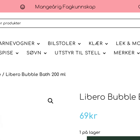
Mangeårig Fagkunnskap

ARNEVOGNER
BILSTOLER
KLÆR
LEK & M
SPISE
SØVN
UTSTYR TIL STELL
MERKER
e
/ Libero Bubble Bath 200 ml
Libero Bubble 
69
kr
1 på lager