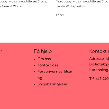
aby Muslin swaddle set 2 pcs,
Nordbaby Muslin swaddle set 2 pc
i Green/ White
Swatri White/ Yellow
r
199
kr
er
Få hjelp
Kontakti
Adresse:
M
Om oss
Bibliotekga
Kontakt oss
Lørenskog
r
Personvernserklæri
ng
Tlf: +47 94
Salgsbetingelser