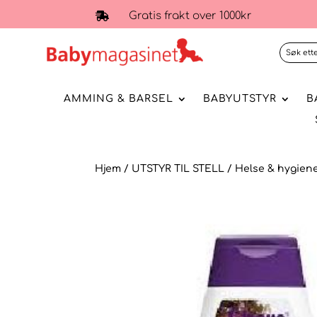
Gratis frakt over 1000kr

AMMING & BARSEL
BABYUTSTYR
B
Hjem
/
UTSTYR TIL STELL
/
Helse & hygien