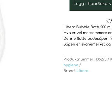
Legg i handlekurv
Libero
Bubble
Bath
200
Libero Bubble Bath 200 ml
ml
Hva er vel morsommere e
antall
Denne flotte badesåpen fr
Såpen er svanemerket og 
Produktnummer:
106278
hygiene
Brand:
Libero