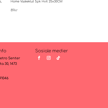
s,
Home Vaskeklut 5pk Hvit 25x30CM
Gaskluter 4 pk 45×70 c
Home Sweet Home
89
kr
109
kr
nfo
Sosiale medier
etro Senter
ta 30, 1473
091046