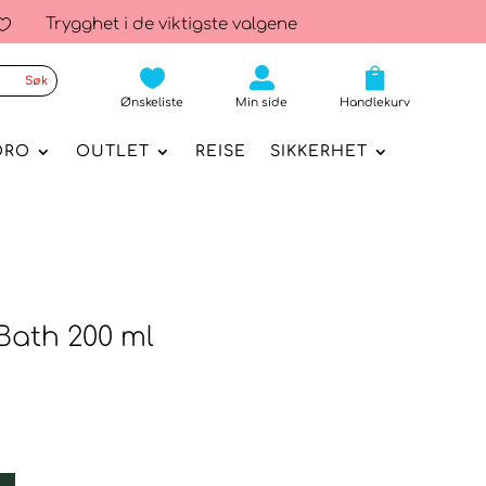
Trygghet i de viktigste valgene




Ønskeliste
Min side
Handlekurv
ORO
OUTLET
REISE
SIKKERHET
Bath 200 ml