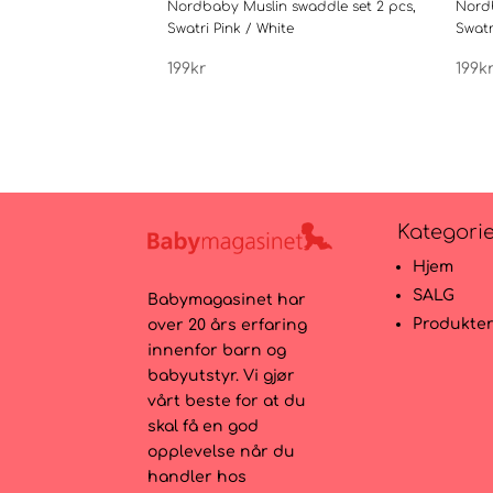
Nordbaby Muslin swaddle set 2 pcs,
Nordb
Swatri Pink / White
Swatr
199
kr
199
k
Kategori
Hjem
SALG
Babymagasinet har
Produkte
over 20 års erfaring
innenfor barn og
babyutstyr. Vi gjør
vårt beste for at du
skal få en god
opplevelse når du
handler hos