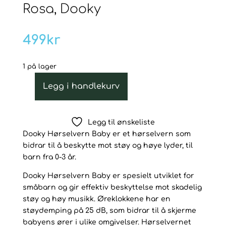
Rosa, Dooky
499
kr
1 på lager
Legg i handlekurv
Hørselvern
Baby
Fra
Legg til ønskeliste
0-
Dooky Hørselvern Baby er et hørselvern som
3
bidrar til å beskytte mot støy og høye lyder, til
år,
barn fra 0-3 år.
Rosa,
Dooky
Dooky Hørselvern Baby er spesielt utviklet for
antall
småbarn og gir effektiv beskyttelse mot skadelig
støy og høy musikk. Øreklokkene har en
støydemping på 25 dB, som bidrar til å skjerme
babyens ører i ulike omgivelser. Hørselvernet