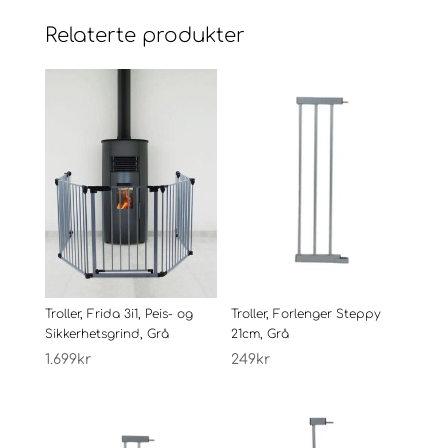
Relaterte produkter
Troller, Frida 3i1, Peis- og
Troller, Forlenger Steppy
Sikkerhetsgrind, Grå
21cm, Grå
1.699
kr
249
kr