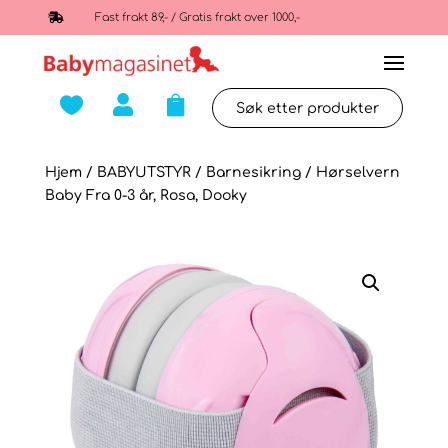

Fast frakt 89,- / Gratis frakt over 1000,-



Hjem
/
BABYUTSTYR
/
Barnesikring
/ Hørselvern
Baby Fra 0-3 år, Rosa, Dooky