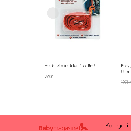
Holdereim for leker 2pk. Rød
Easy
til b
89
kr
199
k
Kategori