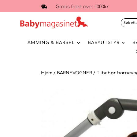
Gratis frakt over 1000kr

AMMING & BARSEL
BABYUTSTYR
B
Hjem
/
BARNEVOGNER
/
Tilbehør barnevo