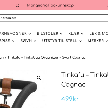
Mangeårig Fagkunnskap

ARNEVOGNER
BILSTOLER
KLÆR
LEK & M
SPISE
SØVN
UTSTYR TIL STELL
MERKER
gn
/ Tinkafu – Tinkabag Organizer – Svart Cognac
Tinkafu – Tink
Cognac
499
kr