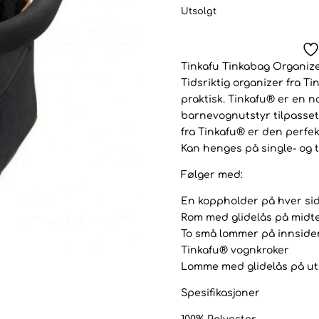
Utsolgt
Tinkafu Tinkabag Organiz
Tidsriktig organizer fra T
praktisk. Tinkafu® er en 
barnevognutstyr tilpasset
fra Tinkafu® er den perfek
Kan henges på single- og t
Følger med:
En koppholder på hver si
Rom med glidelås på midt
To små lommer på innside
Tinkafu® vognkroker
Lomme med glidelås på ut
Spesifikasjoner