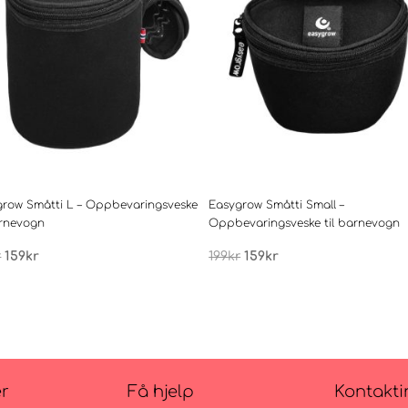
grow Småtti L – Oppbevaringsveske
Easygrow Småtti Small –
arnevogn
Oppbevaringsveske til barnevogn
Opprinnelig
Nåværende
Opprinnelig
Nåværende
r
159
kr
199
kr
159
kr
pris
pris
pris
pris
var:
er:
var:
er:
199kr.
159kr.
199kr.
159kr.
er
Få hjelp
Kontakti