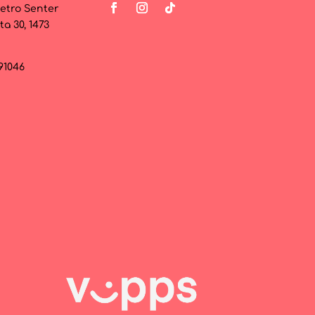
etro Senter
ta 30, 1473
091046