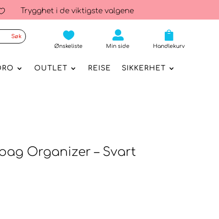
Trygghet i de viktigste valgene




Ønskeliste
Min side
Handlekurv
ORO
OUTLET
REISE
SIKKERHET
abag Organizer – Svart