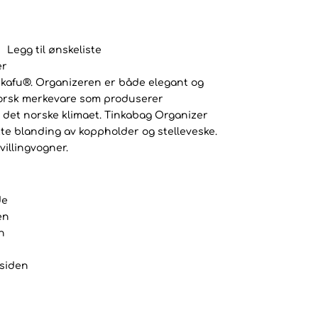
Legg til ønskeliste
er
inkafu®. Organizeren er både elegant og
norsk merkevare som produserer
 det norske klimaet. Tinkabag Organizer
te blanding av koppholder og stelleveske.
villingvogner.
de
en
n
siden