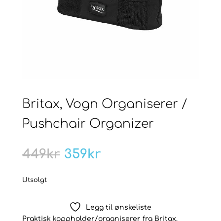
Britax, Vogn Organiserer /
Pushchair Organizer
Opprinnelig
Nåværende
449
kr
359
kr
pris
pris
var:
er:
Utsolgt
449kr.
359kr.
Legg til ønskeliste
Praktisk koppholder/organiserer fra Britax.