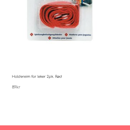
Holdereim for leker 2pk. Rød
Easy
89
kr
199
k