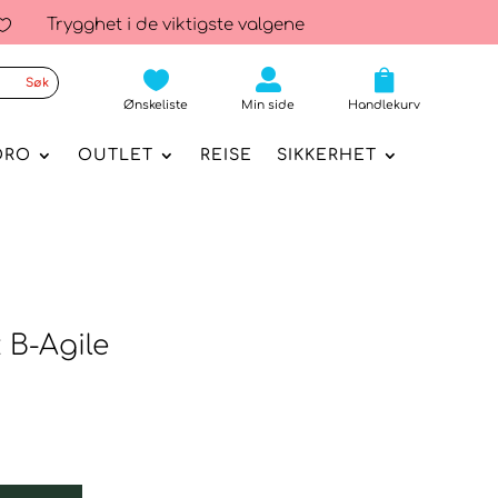
Trygghet i de viktigste valgene




Ønskeliste
Min side
Handlekurv
ORO
OUTLET
REISE
SIKKERHET
x B-Agile