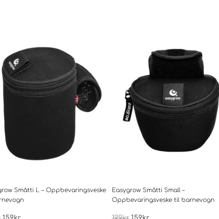
grow Småtti L – Oppbevaringsveske
Easygrow Småtti Small –
arnevogn
Oppbevaringsveske til barnevogn
Opprinnelig
Nåværende
Opprinnelig
Nåværende
r
159
kr
199
kr
159
kr