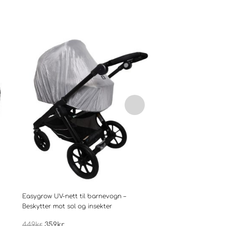
Easygrow UV-nett til barnevogn –
Easygrow Air Inlay – P
Beskytter mot sol og insekter
sitteunderlag til barn
Opprinnelig
Nåværende
Opprinnelig
Nåvære
449
kr
359
kr
499
kr
399
kr