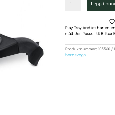
Legg i han
Tray
Britax
B-
Agile
Play Tray brettet har en en
antall
måltider. Passer til Britax B
Produktnummer:
105560
barnevogn