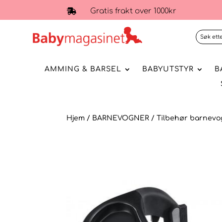
Gratis frakt over 1000kr

AMMING & BARSEL
BABYUTSTYR
B
Hjem
/
BARNEVOGNER
/
Tilbehør barnevo