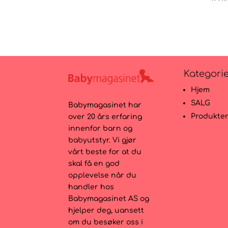
Kategori
Hjem
SALG
Babymagasinet har
Produkte
over 20 års erfaring
innenfor barn og
babyutstyr. Vi gjør
vårt beste for at du
skal få en god
opplevelse når du
handler hos
Babymagasinet AS og
hjelper deg, uansett
om du besøker oss i