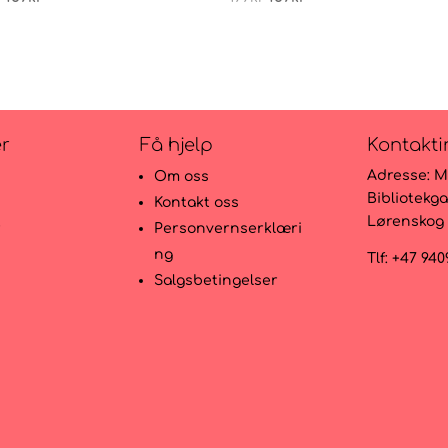
pris
pris
pris
pris
var:
er:
var:
er:
199kr.
159kr.
199kr.
159kr.
er
Få hjelp
Kontakti
Adresse:
M
Om oss
Bibliotekga
Kontakt oss
Lørenskog
r
Personvernserklæri
ng
Tlf: +47 94
Salgsbetingelser