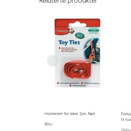
Relaterte produkter
Holdereim for leker 2pk. Rød
Easy
til b
89
kr
199
k