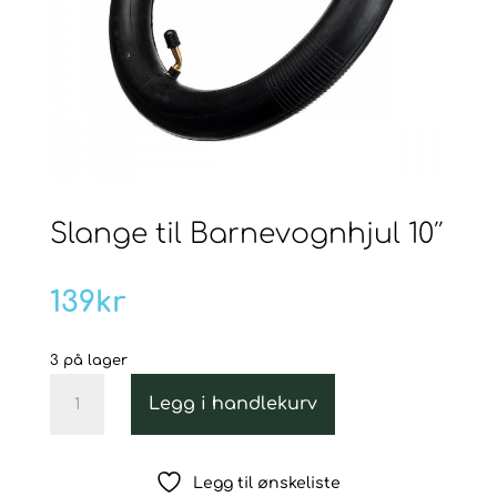
Slange til Barnevognhjul 10″
139
kr
3 på lager
Slange
Legg i handlekurv
til
Barnevognhjul
10"
Legg til ønskeliste
antall