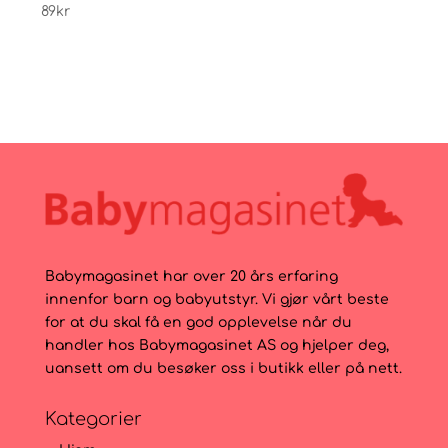
89
kr
199
k
Babymagasinet har over 20 års erfaring
innenfor barn og babyutstyr. Vi gjør vårt beste
for at du skal få en god opplevelse når du
handler hos Babymagasinet AS og hjelper deg,
uansett om du besøker oss i butikk eller på nett.
Kategorier