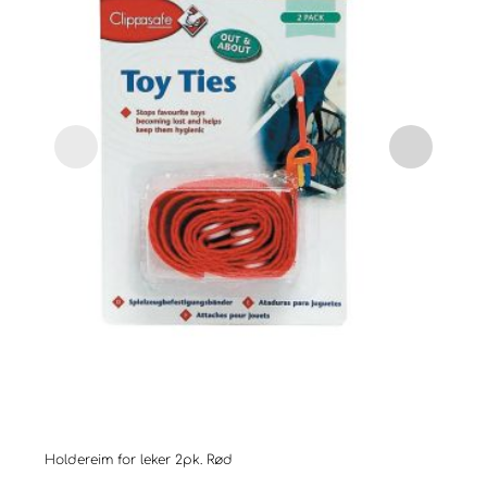
Holdereim for leker 2pk. Rød
Easy