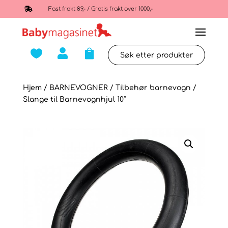

Fast frakt 89,- / Gratis frakt over 1000,-



Hjem
/
BARNEVOGNER
/
Tilbehør barnevogn
/
Slange til Barnevognhjul 10″