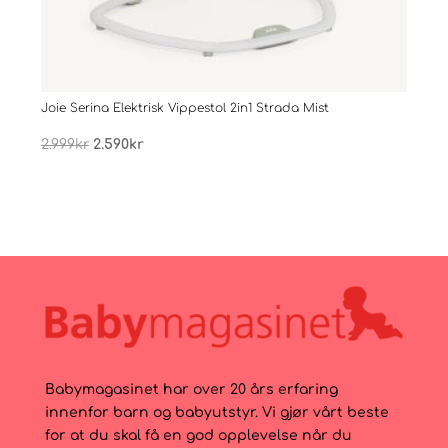
Joie Serina Elektrisk Vippestol 2in1 Strada Mist
Joie
Opprinnelig
Nåværende
2.999
kr
2.590
kr
2.99
pris
pris
var:
er:
2.999kr.
2.590kr.
Babymagasinet har over 20 års erfaring
innenfor barn og babyutstyr. Vi gjør vårt beste
for at du skal få en god opplevelse når du