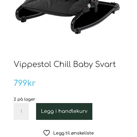
Vippestol Chill Baby Svart
799
kr
2 på lager
Vippestol
Legg i handlekurv
Chill
Baby
Svart
Legg til ønskeliste
antall