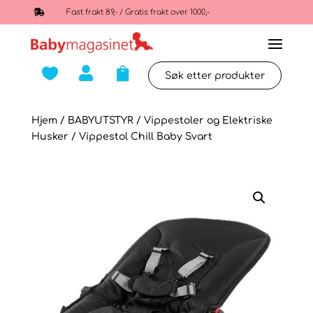

Fast frakt 89,- / Gratis frakt over 1000,-



Hjem
/
BABYUTSTYR
/
Vippestoler og Elektriske
Husker
/ Vippestol Chill Baby Svart