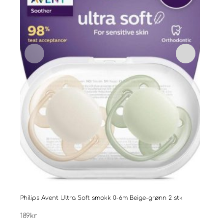
Philips Avent Ultra Soft smokk 0-6m Beige-grønn 2 stk
Natt
189
kr
199
k