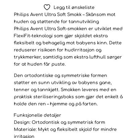
Soft
Legg til ønskeliste
smokk
Philips Avent Ultra Soft Smokk – Skånsom mot
6-
huden og støttende for tannutvikling
18m
Philips Avent Ultra Soft-smokken er utviklet med
antall
FlexiFit-teknologi som gjør skjoldet ekstra
fleksibelt og behagelig mot babyens kinn. Dette
reduserer risikoen for hudirritasjon og
trykkmerker, samtidig som ekstra lufthull sørger
for at huden får puste.
Den ortodontiske og symmetriske formen
støtter en sunn utvikling av babyens gane,
tenner og tannkjøtt. Smokken leveres med en
praktisk steriliseringsboks som gjør det enkelt å
holde den ren – hjemme og på farten.
Funksjonelle detaljer
Design: Ortodontisk og symmetrisk form
Materiale: Mykt og fleksibelt skjold for mindre
irritasjon