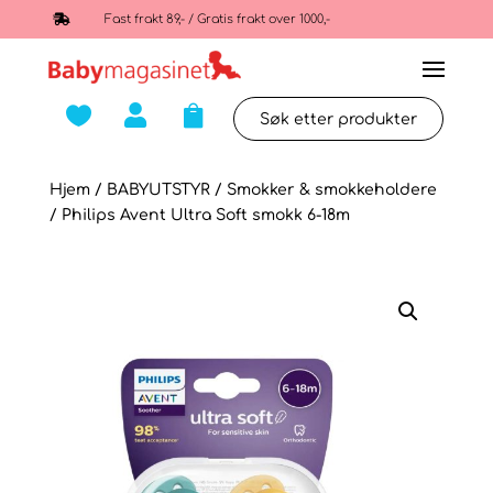

Fast frakt 89,- / Gratis frakt over 1000,-



Hjem
/
BABYUTSTYR
/
Smokker & smokkeholdere
/ Philips Avent Ultra Soft smokk 6-18m