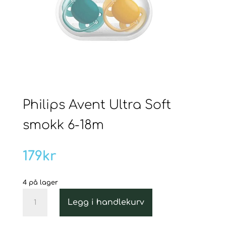
Philips Avent Ultra Soft
smokk 6-18m
179
kr
4 på lager
Philips
Legg i handlekurv
Avent
Ultra