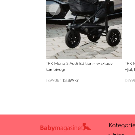
TFK Mono 3 Audi Edition – eksklusiv
TFK 
kombivogn
Hjul,
Opprinnelig
Nåværende
17.990
kr
13.899
kr
13.99
pris
pris
var:
er:
17.990kr.
13.899kr.
Kategori
Hjem