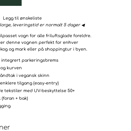
Legg til ønskeliste
orge, leveringstid er normalt 5 dager ◀
passet vogn for alle friluftsglade foreldre.
l er denne vognen perfekt for enhver
skog og mark eller på shoppingtur i byen.
integrert parkeringsbrems
 og kurven
åndtak i vegansk skinn
nklere tilgang (easy-entry)
 tekstiler med UV-beskyttelse 50+
 (foran + bak)
gging
oner