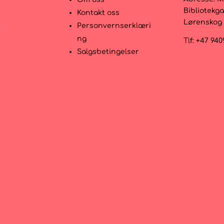
Bibliotekga
Kontakt oss
Lørenskog
r
Personvernserklæri
ng
Tlf: +47 94
Salgsbetingelser