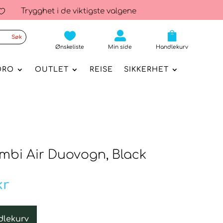
Trygghet i de viktigste valgene




Ønskeliste
Min side
Handlekurv
ORO
OUTLET
REISE
SIKKERHET
mbi Air Duovogn, Black
nnelig
Nåværende
kr
pris
er:
r.
12.990kr.
dlekurv