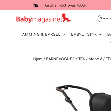
Gratis frakt over 1000kr

AMMING & BARSEL
BABYUTSTYR
B
Hjem
/
BARNEVOGNER
/
TFK
/
Mono 3
/ TF