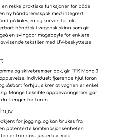
 en rekke praktiske funksjoner for både
r en ny håndbremsspak med integrert
ånd på kalesjen og kurven for økt
terbart håndtak i vegansk skinn som gir
gså en svingbar magebøyle for enklere
navvisende tekstiler med UV-beskyttelse
t
ramme og skivebremser bak, gir TFK Mono 3
opplevelse. Individuelt fjærende hjul foran
g låsbart forhjul, sikrer at vognen er enkel
eng. Mange fleksible oppbevaringsrom gjør
 du trenger for turen.
ehov
kjent for jogging, og kan brukes fra
den patenterte kombinasjonsenheten
øtten er trinnløst justerbar med