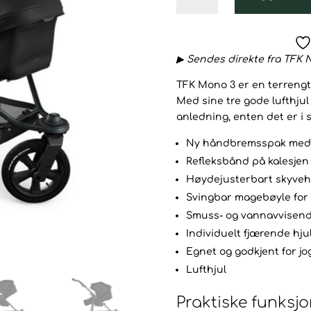
3
Kombi
Air
▶ Sendes direkte fra TFK N
Duovogn,
Black
TFK Mono 3 er en terrengtil
antall
Med sine tre gode lufthju
anledning, enten det er i 
Ny håndbremsspak med 
Refleksbånd på kalesjen
Høydejusterbart skyveh
Svingbar magebøyle for e
Smuss- og vannavvisende
Individuelt fjærende hjul
Egnet og godkjent for jo
Lufthjul
Praktiske funksj