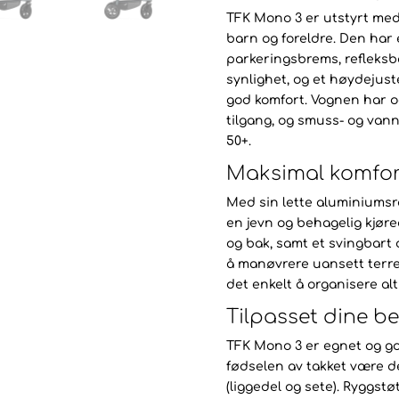
TFK Mono 3 er utstyrt med
barn og foreldre. Den ha
parkeringsbrems, refleksb
synlighet, og et høydejus
god komfort. Vognen har o
tilgang, og smuss- og van
50+.
Maksimal komfor
Med sin lette aluminiums
en jevn og behagelig kjøre
og bak, samt et svingbart o
å manøvrere uansett terr
det enkelt å organisere alt
Tilpasset dine b
TFK Mono 3 er egnet og god
fødselen av takket være 
(liggedel og sete). Ryggst