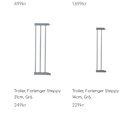
499
kr
1.699
kr
Troller, Forlenger Steppy
Troller, Forlenger Steppy
21cm, Grå
14cm, Grå
249
kr
229
kr