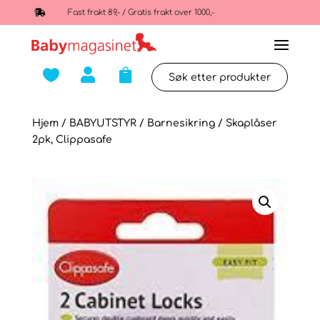

Fast frakt 89,- / Gratis frakt over 1000,-



Hjem
/
BABYUTSTYR
/
Barnesikring
/ Skaplåser
2pk, Clippasafe