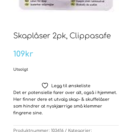
Skaplåser 2pk, Clippasafe
109
kr
Utsolgt
Legg til ønskeliste
Det er potensielle farer over alt, også i hjemmet.
Her finner dere et utvalg skap- & skuffelåser
som hindrer at nyskjærrige små klemmer
fingrene sine.
Produktnummer:
103416
Kategorier: