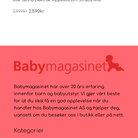
Opprinnelig
Nåværende
2.999
kr
2.590
kr
2.99
pris
pris
var:
er:
2.999kr.
2.590kr.
Babymagasinet har over 20 års erfaring
innenfor barn og babyutstyr. Vi gjør vårt beste
for at du skal få en god opplevelse når du
handler hos Babymagasinet AS og hjelper deg,
uansett om du besøker oss i butikk eller på nett.
Kategorier