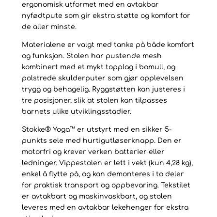
ergonomisk utformet med en avtakbar
nyfødtpute som gir ekstra støtte og komfort for
de aller minste.
Materialene er valgt med tanke på både komfort
og funksjon. Stolen har pustende mesh
kombinert med et mykt topplag i bomull, og
polstrede skulderputer som gjør opplevelsen
trygg og behagelig. Ryggstøtten kan justeres i
tre posisjoner, slik at stolen kan tilpasses
barnets ulike utviklingsstadier.
Stokke® Yoga™ er utstyrt med en sikker 5-
punkts sele med hurtigutløserknapp. Den er
motorfri og krever verken batterier eller
ledninger. Vippestolen er lett i vekt (kun 4,28 kg),
enkel å flytte på, og kan demonteres i to deler
for praktisk transport og oppbevaring. Tekstilet
er avtakbart og maskinvaskbart, og stolen
leveres med en avtakbar lekehenger for ekstra