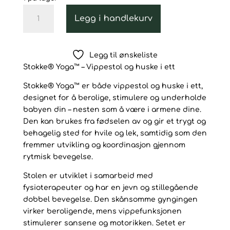
Stokke,
Legg i handlekurv
Yoga
Vippestol,
Light
Legg til ønskeliste
Sand
Stokke® Yoga™ – Vippestol og huske i ett
antall
Stokke® Yoga™ er både vippestol og huske i ett,
designet for å berolige, stimulere og underholde
babyen din – nesten som å være i armene dine.
Den kan brukes fra fødselen av og gir et trygt og
behagelig sted for hvile og lek, samtidig som den
fremmer utvikling og koordinasjon gjennom
rytmisk bevegelse.
Stolen er utviklet i samarbeid med
fysioterapeuter og har en jevn og stillegående
dobbel bevegelse. Den skånsomme gyngingen
virker beroligende, mens vippefunksjonen
stimulerer sansene og motorikken. Setet er