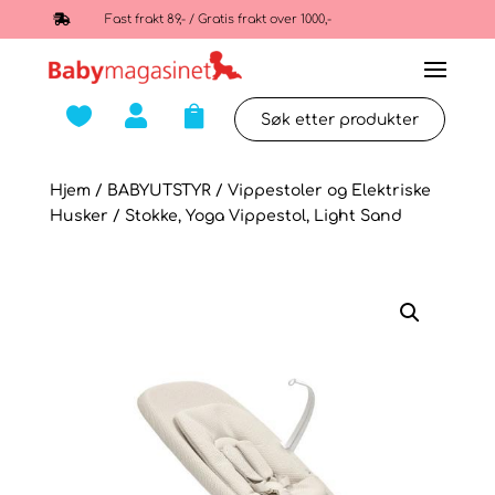

Fast frakt 89,- / Gratis frakt over 1000,-



Hjem
/
BABYUTSTYR
/
Vippestoler og Elektriske
Husker
/ Stokke, Yoga Vippestol, Light Sand