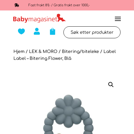

Fast frakt 89,- / Gratis frakt over 1000,-



Hjem
/
LEK & MORO
/
Bitering/biteleke
/ Label
Label – Bitering Flower, Blå