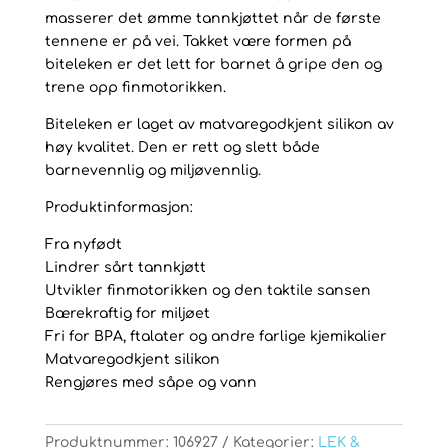
masserer det ømme tannkjøttet når de første
tennene er på vei. Takket være formen på
biteleken er det lett for barnet å gripe den og
trene opp finmotorikken.
Biteleken er laget av matvaregodkjent silikon av
høy kvalitet. Den er rett og slett både
barnevennlig og miljøvennlig.
Produktinformasjon:
Fra nyfødt
Lindrer sårt tannkjøtt
Utvikler finmotorikken og den taktile sansen
Bærekraftig for miljøet
Fri for BPA, ftalater og andre farlige kjemikalier
Matvaregodkjent silikon
Rengjøres med såpe og vann
Produktnummer:
106927
Kategorier:
LEK &