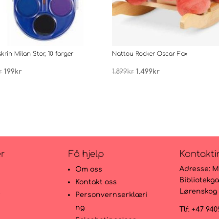
krin Milan Stor, 10 farger
Nattou Rocker Oscar Fox
Opprinnelig
Nåværende
Opprinnelig
Nåværende
r
199
kr
1.899
kr
1.499
kr
pris
pris
pris
pris
var:
er:
var:
er:
399kr.
199kr.
1.899kr.
1.499kr.
er
Få hjelp
Kontakti
Adresse:
M
Om oss
Bibliotekga
Kontakt oss
Lørenskog
r
Personvernserklæri
ng
Tlf: +47 94