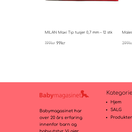
MILAN Maxi Tip tusjer 0,7 mm – 12 stk
Males
Opprinnelig
Nåværende
199
kr
99
kr
399
k
pris
pris
var:
er:
199kr.
99kr.
Kategori
Hjem
SALG
Babymagasinet har
Produkte
over 20 års erfaring
innenfor barn og
babyutstyr. Vi gjør