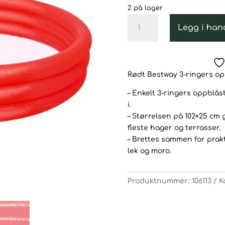
2 på lager
Bestway
Legg i han
Rødt
Oppblåsbart
Barnebasseng
102x25
Rødt Bestway 3-ringers o
cm
antall
– Enkelt 3-ringers oppblå
i.
– Størrelsen på 102×25 cm
fleste hager og terrasser.
– Brettes sammen for prak
lek og moro.
Produktnummer:
106113
K