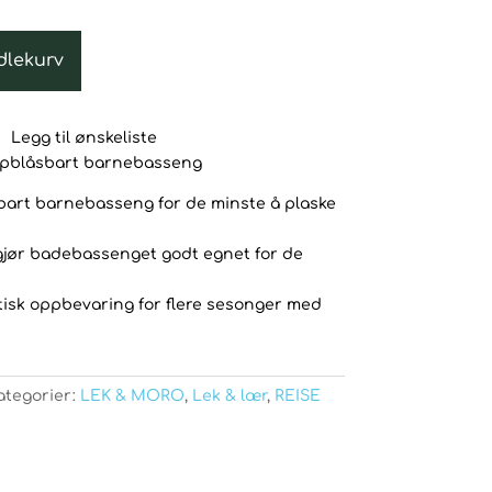
dlekurv
Legg til ønskeliste
ppblåsbart barnebasseng
sbart barnebasseng for de minste å plaske
 gjør badebassenget godt egnet for de
tisk oppbevaring for flere sesonger med
ategorier:
LEK & MORO
,
Lek & lær
,
REISE