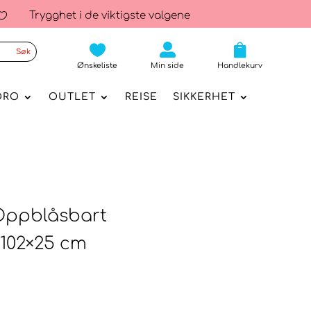
Trygghet i de viktigste valgene




Ønskeliste
Min side
Handlekurv
ORO
OUTLET
REISE
SIKKERHET
Oppblåsbart
102×25 cm