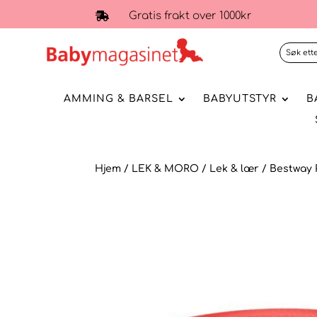
Gratis frakt over 1000kr

AMMING & BARSEL
BABYUTSTYR
B
Hjem
/
LEK & MORO
/
Lek & lær
/ Bestway