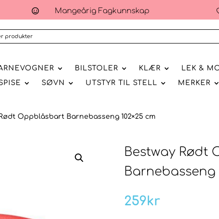
Mangeårig Fagkunnskap

ARNEVOGNER
BILSTOLER
KLÆR
LEK & M
SPISE
SØVN
UTSTYR TIL STELL
MERKER
 Rødt Oppblåsbart Barnebasseng 102×25 cm
Bestway Rødt 
Barnebasseng 
259
kr