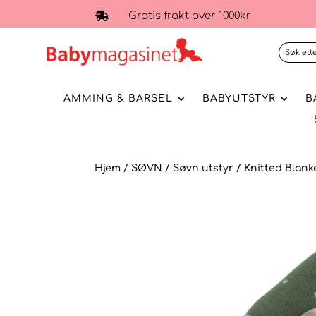
Gratis frakt over 1000kr

AMMING & BARSEL
BABYUTSTYR
B
Hjem
/
SØVN
/
Søvn utstyr
/ Knitted Blank