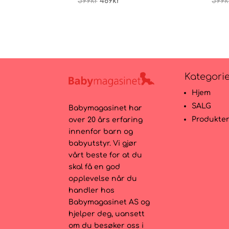
Opprinnelig
Nåværende
599
kr
469
kr
599
k
pris
pris
var:
er:
599kr.
469kr.
Kategori
Hjem
SALG
Babymagasinet har
Produkte
over 20 års erfaring
innenfor barn og
babyutstyr. Vi gjør
vårt beste for at du
skal få en god
opplevelse når du
handler hos
Babymagasinet AS og
hjelper deg, uansett
om du besøker oss i