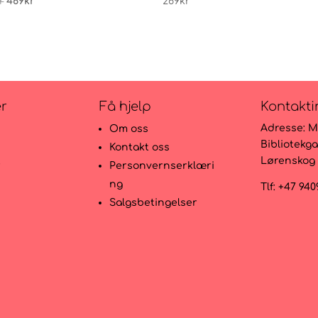
Opprinnelig
Nåværende
r
469
kr
269
kr
pris
pris
var:
er:
599kr.
469kr.
er
Få hjelp
Kontakti
Adresse:
M
Om oss
Bibliotekga
Kontakt oss
Lørenskog
r
Personvernserklæri
ng
Tlf: +47 94
Salgsbetingelser