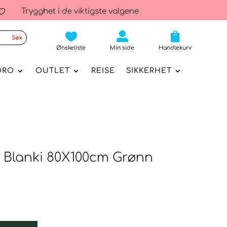
Trygghet i de viktigste valgene




Ønskeliste
Min side
Handlekurv
ORO
OUTLET
REISE
SIKKERHET
t Blanki 80X100cm Grønn