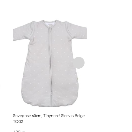
Sovepose 60cm, Tinynord Sleevia Beige
Tinynord Knitted blan
TOG2
Dotsi