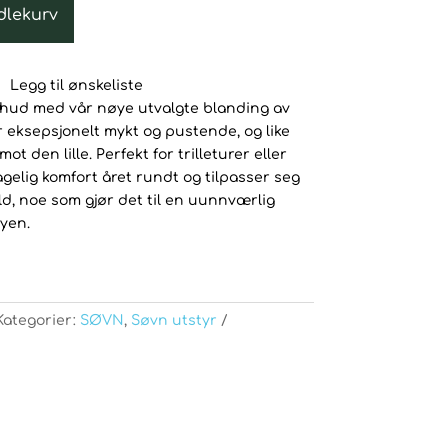
dlekurv
Legg til ønskeliste
 hud med vår nøye utvalgte blanding av
r eksepsjonelt mykt og pustende, og like
t den lille. Perfekt for trilleturer eller
agelig komfort året rundt og tilpasser seg
d, noe som gjør det til en uunnværlig
yen.
Kategorier:
SØVN
,
Søvn utstyr