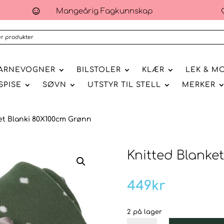
Mangeårig Fagkunnskap

ARNEVOGNER
BILSTOLER
KLÆR
LEK & M
SPISE
SØVN
UTSTYR TIL STELL
MERKER
et Blanki 80X100cm Grønn
Knitted Blanke
449
kr
2 på lager
Knitted