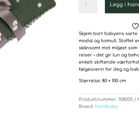
Legg i han
Blanket
Blanki
80X100cm
Grønn
Skjem bort babyens sarte
antall
modal og bomull. Stoffet e
skånsomt mot miljøet som mo
reiser – det gir lun og beh
enkelt skiftende værforhol
følgesvenn for deg og bab
Størrelse: 80 × 100 cm
Produktnummer:
108005
Brand:
Nordbaby