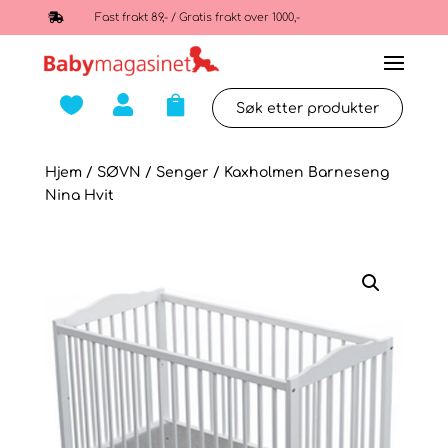

Fast frakt 89,- / Gratis frakt over 1000,-



Hjem
/
SØVN
/
Senger
/ Kaxholmen Barneseng
Nina Hvit