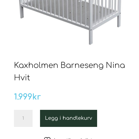
Kaxholmen Barneseng Nina
Hvit
1.999
kr
Kaxholmen
Legg i handlekurv
Barneseng
Nina
Hvit