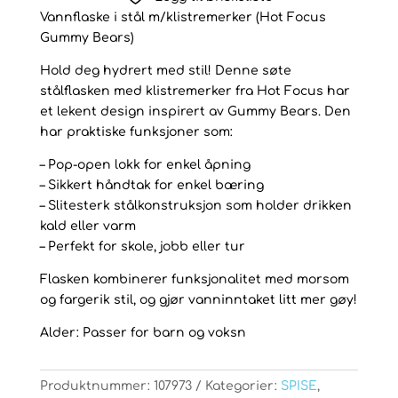
–
Vannflaske i stål m/klistremerker (Hot Focus
Holder
Gummy Bears)
varm
og
Hold deg hydrert med stil! Denne søte
kald
stålflasken med klistremerker fra Hot Focus har
antall
et lekent design inspirert av Gummy Bears. Den
har praktiske funksjoner som:
– Pop-open lokk for enkel åpning
– Sikkert håndtak for enkel bæring
– Slitesterk stålkonstruksjon som holder drikken
kald eller varm
– Perfekt for skole, jobb eller tur
Flasken kombinerer funksjonalitet med morsom
og fargerik stil, og gjør vanninntaket litt mer gøy!
Alder: Passer for barn og voksn
Produktnummer:
107973
Kategorier:
SPISE
,