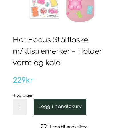
Hot Focus Stålflaske
m/klistremerker – Holder
varm og kald
229
kr
4 på lager
Hot
Legg i handlekurv
Focus
Stålflaske
m/klistremerker
Legg til ønskeliste