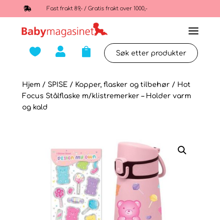

Fast frakt 89,- / Gratis frakt over 1000,-



Hjem
/
SPISE
/
Kopper, flasker og tilbehør
/ Hot
Focus Stålflaske m/klistremerker – Holder varm
og kald