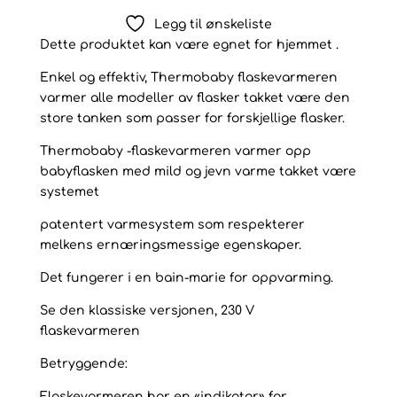
Grå
Legg til ønskeliste
Flaskevarmer
Dette produktet kan være egnet for hjemmet .
antall
Enkel og effektiv, Thermobaby flaskevarmeren
varmer alle modeller av flasker takket være den
store tanken som passer for forskjellige flasker.
Thermobaby -flaskevarmeren varmer opp
babyflasken med mild og jevn varme takket være
systemet
patentert varmesystem som respekterer
melkens ernæringsmessige egenskaper.
Det fungerer i en bain-marie for oppvarming.
Se den klassiske versjonen, 230 V
flaskevarmeren
Betryggende:
Flaskevarmeren har en «indikator» for