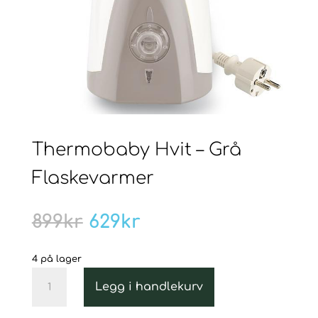
Thermobaby Hvit – Grå
Flaskevarmer
Opprinnelig
Nåværende
899
kr
629
kr
pris
pris
var:
er:
4 på lager
899kr.
629kr.
Thermobaby
Legg i handlekurv
Hvit
-