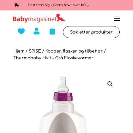

Fast frakt 89,- / Gratis frakt over 1000,-



Hjem
/
SPISE
/
Kopper, flasker og tilbehør
/
Thermobaby Hvit – Grå Flaskevarmer