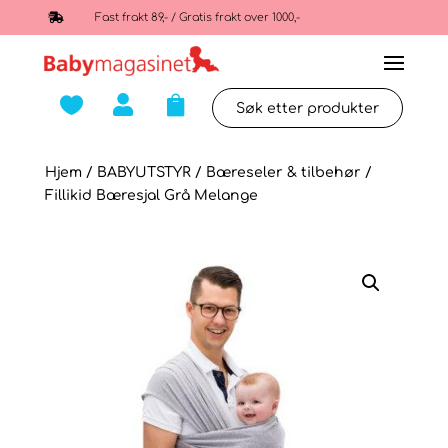

Fast frakt 89,- / Gratis frakt over 1000,-



Hjem
/
BABYUTSTYR
/
Bæreseler & tilbehør
/
Fillikid Bæresjal Grå Melange