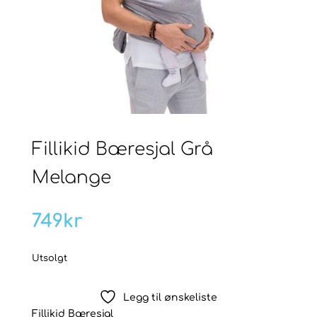
Fillikid Bæresjal Grå
Melange
749
kr
Utsolgt
Legg til ønskeliste
Fillikid Bæresjal