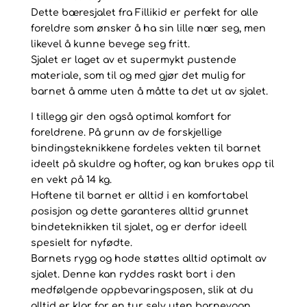
Dette bæresjalet fra Fillikid er perfekt for alle
foreldre som ønsker å ha sin lille nær seg, men
likevel å kunne bevege seg fritt.
Sjalet er laget av et supermykt pustende
materiale, som til og med gjør det mulig for
barnet å amme uten å måtte ta det ut av sjalet.
I tillegg gir den også optimal komfort for
foreldrene. På grunn av de forskjellige
bindingsteknikkene fordeles vekten til barnet
ideelt på skuldre og hofter, og kan brukes opp til
en vekt på 14 kg.
Hoftene til barnet er alltid i en komfortabel
posisjon og dette garanteres alltid grunnet
bindeteknikken til sjalet, og er derfor ideell
spesielt for nyfødte.
Barnets rygg og hode støttes alltid optimalt av
sjalet. Denne kan ryddes raskt bort i den
medfølgende oppbevaringsposen, slik at du
alltid er klar for en tur selv uten barnevogn.