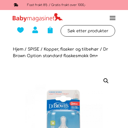

Fast frakt 89,- / Gratis frakt over 1000,-



Hjem
/
SPISE
/
Kopper, flasker og tilbehør
/ Dr
Brown Option standard flaskesmokk 0m+