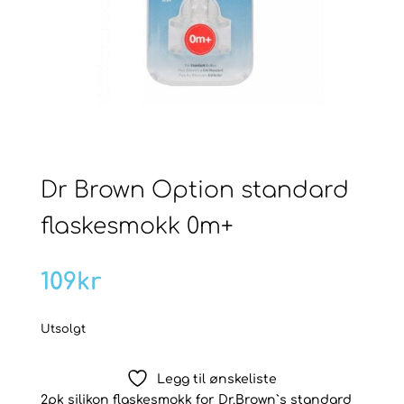
Dr Brown Option standard
flaskesmokk 0m+
109
kr
Utsolgt
Legg til ønskeliste
2pk silikon flaskesmokk for Dr.Brown`s standard