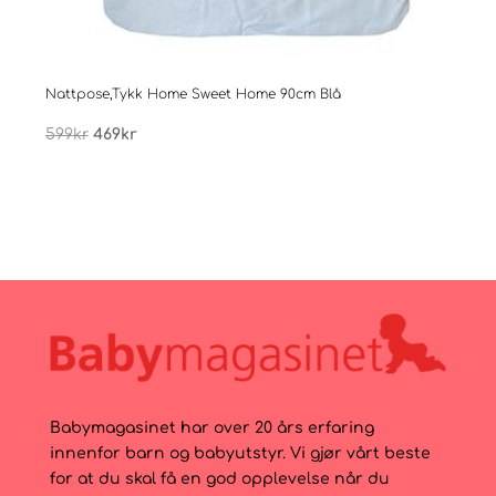
Nattpose,Tykk Home Sweet Home 90cm Blå
Natt
Opprinnelig
Nåværende
599
kr
469
kr
599
pris
pris
var:
er:
599kr.
469kr.
Babymagasinet har over 20 års erfaring
innenfor barn og babyutstyr. Vi gjør vårt beste
for at du skal få en god opplevelse når du