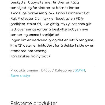
beskytter baby’s tenner, lindrer ømtålig
tannkjøtt og forhindrer at barnet inntar
skadelige barneseng lakk. Prins Lionheart Cot
Rail Protector 2 cm tykk er laget av en FDA-
godkjent, ftalat fri, ikke giftig, myk plast som glir
lett over sengekanter å beskytte babyen nye
tenner og ømme tannkjøttet.
Ingen lim er nødvendig, og det er lett å rengjøre.
Fire 12″ deler er inkludert for å dekke 1 side av en
standard barneseng.
Kan brukes fra nyfødt +
Produktnummer:
104500
Kategorier:
SØVN
,
Søvn utstyr
Relaterte produkter