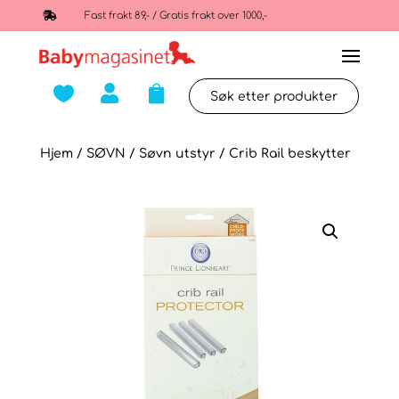

Fast frakt 89,- / Gratis frakt over 1000,-



Hjem
/
SØVN
/
Søvn utstyr
/ Crib Rail beskytter