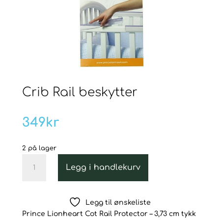
Crib Rail beskytter
349
kr
2 på lager
Crib
Legg i handlekurv
Rail
beskytter
antall
Legg til ønskeliste
Prince Lionheart Cot Rail Protector – 3,73 cm tykk