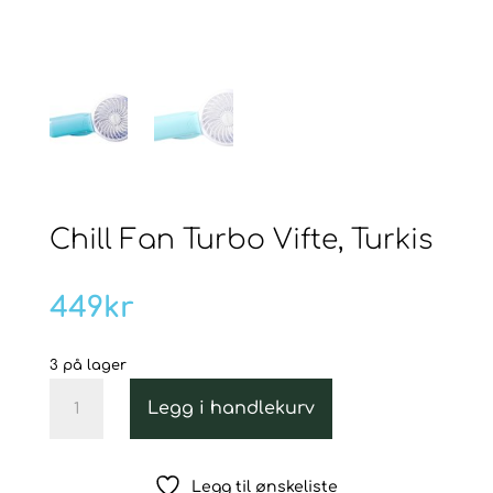
Chill Fan Turbo Vifte, Turkis
449
kr
3 på lager
Chill
Legg i handlekurv
Fan
Turbo
Vifte,
Legg til ønskeliste
Turkis