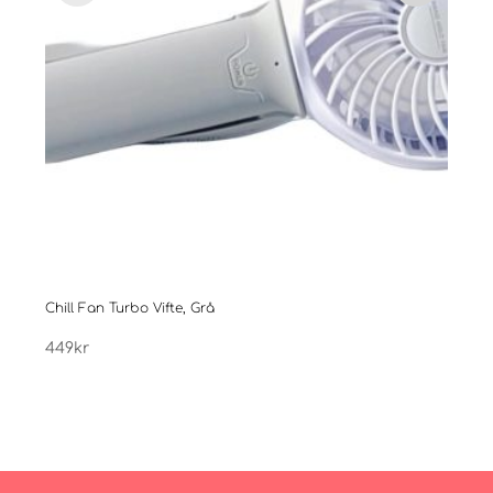
Chill Fan Turbo Vifte, Grå
Chill
449
kr
449