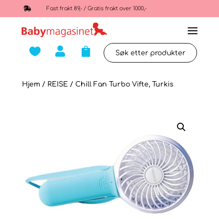

Fast frakt 89,- / Gratis frakt over 1000,-



Hjem
/
REISE
/ Chill Fan Turbo Vifte, Turkis