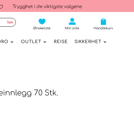
Trygghet i de viktigste valgene




Ønskeliste
Min side
Handlekurv
ORO
OUTLET
REISE
SIKKERHET
nnlegg 70 Stk.