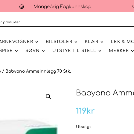
Mangeårig Fagkunnskap

ARNEVOGNER
BILSTOLER
KLÆR
LEK & M
SPISE
SØVN
UTSTYR TIL STELL
MERKER
e
/ Babyono Ammeinnlegg 70 Stk.
Babyono Ammei
119
kr
Utsolgt