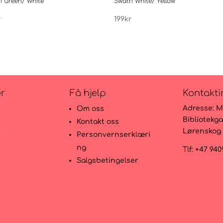
i Green/ White
Swatri White/ Yellow
r
199
kr
er
Få hjelp
Kontakti
Adresse:
M
Om oss
Bibliotekga
Kontakt oss
Lørenskog
r
Personvernserklæri
ng
Tlf: +47 94
Salgsbetingelser