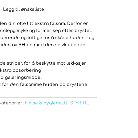
Legg til ønskeliste
 din ofte litt ekstra følsom. Derfor er
nlegg myke og former seg etter brystet.
erende og luftige for å skåne huden – og
nsiden av BH-en med den selvklebende
e striper, for å beskytte mot lekkasjer
 ekstra absorbering
ed geleringsmiddel
at for den følsomme huden på brystene
Kategorier:
Helse & hygiene
,
UTSTYR TIL