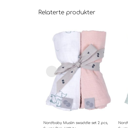
Relaterte produkter
Nordbaby Muslin swaddle set 2 pcs,
Nordb