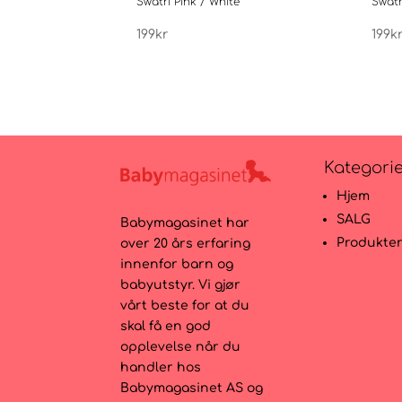
Swatri Pink / White
Swatr
199
kr
199
k
Kategori
Hjem
SALG
Babymagasinet har
Produkte
over 20 års erfaring
innenfor barn og
babyutstyr. Vi gjør
vårt beste for at du
skal få en god
opplevelse når du
handler hos
Babymagasinet AS og