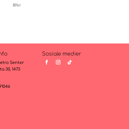
Home Sweet Home
89
kr
109
kr
nfo
Sosiale medier
etro Senter
ta 30, 1473
091046