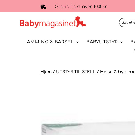
Gratis frakt over 1000kr

AMMING & BARSEL
BABYUTSTYR
B
Hjem
/
UTSTYR TIL STELL
/
Helse & hygien