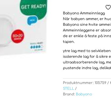
Babyono Ammeinnlegg
Når babyen ammer, er huden
Babyono sine hvite ammein
Ammeinnleggene er absorb
de er enkle å feste på in
tapen.
ytre lag med to selvklebend
isolerende lag for å sikre
ultraabsorberende lag, m
pustende indre lag, delik
Produktnummer:
105759
STELL
Brand:
Babyono