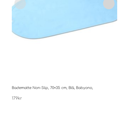
Badematte Non-Slip, 70×35 cm, Blå, Babyono,
Bade
179
kr
179
k