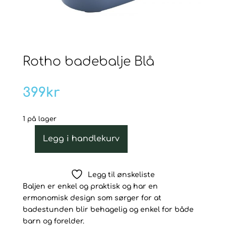
Rotho badebalje Blå
399
kr
1 på lager
Legg i handlekurv
Rotho
badebalje
Blå
Legg til ønskeliste
antall
Baljen er enkel og praktisk og har en
ermonomisk design som sørger for at
badestunden blir behagelig og enkel for både
barn og forelder.