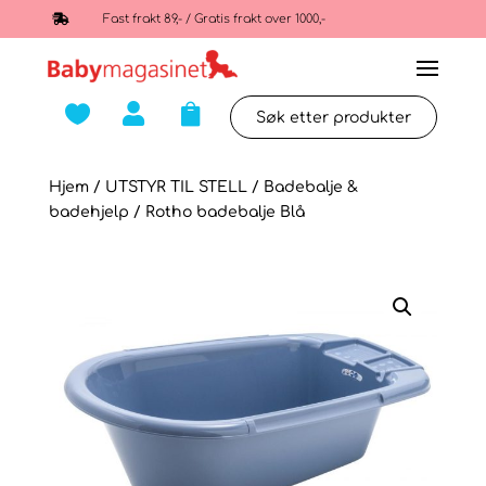

Fast frakt 89,- / Gratis frakt over 1000,-



Hjem
/
UTSTYR TIL STELL
/
Badebalje &
badehjelp
/ Rotho badebalje Blå