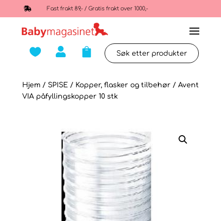

Fast frakt 89,- / Gratis frakt over 1000,-



Hjem
/
SPISE
/
Kopper, flasker og tilbehør
/ Avent
VIA påfyllingskopper 10 stk