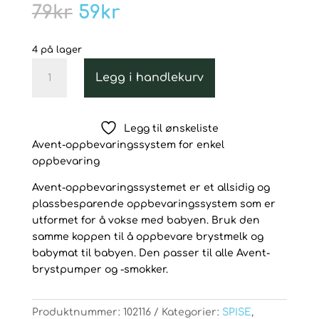
Opprinnelig
Nåværende
79
kr
59
kr
pris
pris
var:
er:
4 på lager
79kr.
59kr.
Avent
Legg i handlekurv
VIA
påfyllingskopper
10
Legg til ønskeliste
stk
Avent-oppbevaringssystem for enkel
antall
oppbevaring
Avent-oppbevaringssystemet er et allsidig og
plassbesparende oppbevaringssystem som er
utformet for å vokse med babyen. Bruk den
samme koppen til å oppbevare brystmelk og
babymat til babyen. Den passer til alle Avent-
brystpumper og -smokker.
Produktnummer:
102116
Kategorier:
SPISE
,