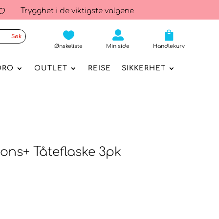
Trygghet i de viktigste valgene




Ønskeliste
Min side
Handlekurv
ORO
OUTLET
REISE
SIKKERHET
ons+ Tåteflaske 3pk
elig
værende
is