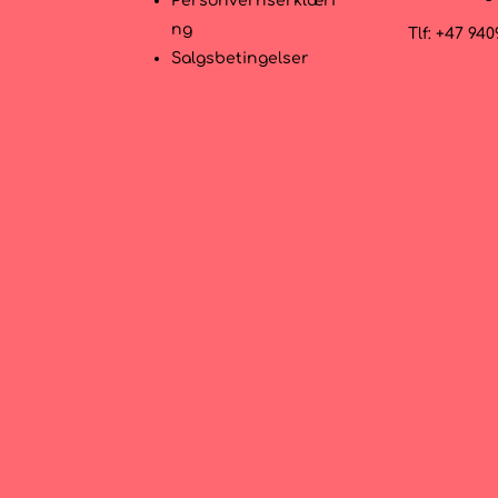
r
Personvernserklæri
ng
Tlf: +47 94
Salgsbetingelser