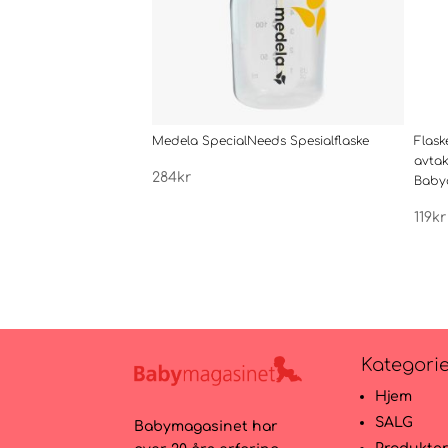
Medela SpecialNeeds Spesialflaske
Flask
avta
284
kr
Baby
119
kr
Kategori
Hjem
SALG
Babymagasinet har