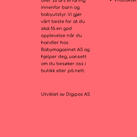
Produkte
over 20 års erfaring
innenfor barn og
babyutstyr. Vi gjør
vårt beste for at du
skal få en god
opplevelse når du
handler hos
Babymagasinet AS og
hjelper deg, uansett
om du besøker oss i
butikk eller på nett.
Utviklet av
Digipos AS