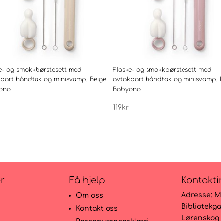
e- og smokkbørstesett med
Flaske- og smokkbørstesett med
kbart håndtak og minisvamp, Beige
avtakbart håndtak og minisvamp, 
ono
Babyono
119
kr
er
Få hjelp
Kontakti
Adresse:
M
Om oss
Bibliotekga
Kontakt oss
Lørenskog