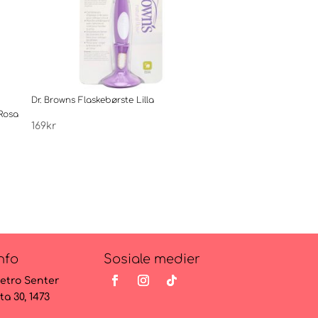
Dr. Browns Flaskebørste Lilla
Dr. Browns Flaskebørs
Rosa
169
kr
169
kr
nfo
Sosiale medier
etro Senter
ta 30, 1473