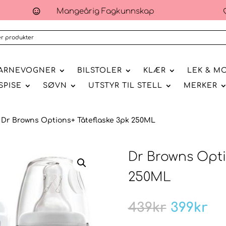
Mangeårig Fagkunnskap

ARNEVOGNER
BILSTOLER
KLÆR
LEK & M
SPISE
SØVN
UTSTYR TIL STELL
MERKER
 Dr Browns Options+ Tåteflaske 3pk 250ML
Dr Browns Opti
250ML
Opprinn
Nå
439
kr
399
kr
pris
pr