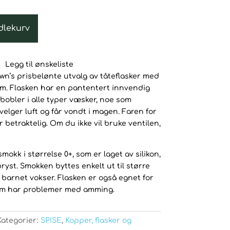
9kr.
dlekurv
Legg til ønskeliste
rown’s prisbelønte utvalg av tåteflasker med
em. Flasken har en pantentert innvendig
ftbobler i alle typer væsker, noe som
velger luft og får vondt i magen. Faren for
 betraktelig. Om du ikke vil bruke ventilen,
okk i størrelse 0+, som er laget av silikon,
st. Smokken byttes enkelt ut til større
 barnet vokser. Flasken er også egnet for
om har problemer med amming.
Kategorier:
SPISE
,
Kopper, flasker og