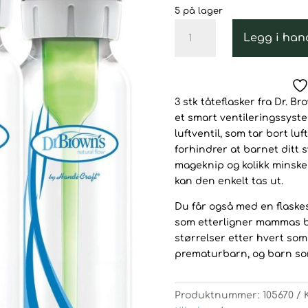
var:
er:
5 på lager
439kr.
39
Dr
Legg i han
Browns
Options+
Tåteflaske
3pk
3 stk tåteflasker fra Dr. B
250ML
et smart ventileringssyst
antall
luftventil, som tar bort lu
forhindrer at barnet ditt s
mageknip og kolikk minsker
kan den enkelt tas ut.
Du får også med en flaskesm
som etterligner mammas bry
størrelser etter hvert som
prematurbarn, og barn s
Produktnummer:
105670