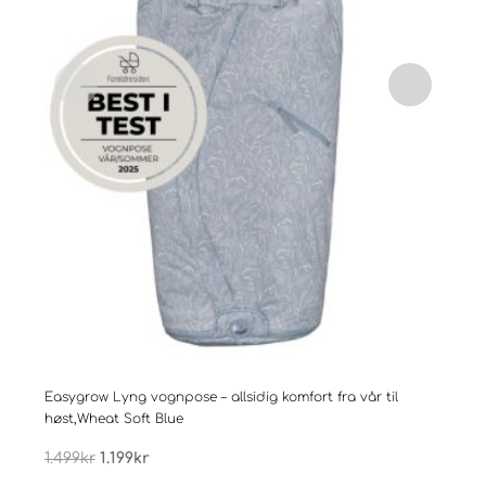
Easygrow Lyng vognpose – allsidig komfort fra vår til
Easy
høst,Wheat Soft Blue
Whea
Opprinnelig
Nåværende
1.499
kr
1.199
kr
1.49