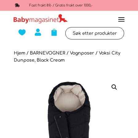

Fast frakt 89,- / Gratis frakt over 1000,-



Hjem
/
BARNEVOGNER
/
Vognposer
/ Voksi City
Dunpose, Black Cream