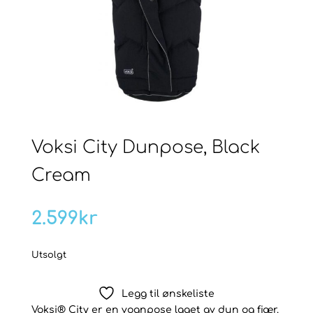
Voksi City Dunpose, Black
Cream
2.599
kr
Utsolgt
Legg til ønskeliste
Voksi® City er en vognpose laget av dun og fjær.