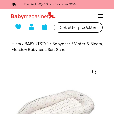

Fast frakt 89,- / Gratis frakt over 1000,-



Hjem
/
BABYUTSTYR
/
Babynest
/ Vinter & Bloom,
Meadow Babynest, Soft Sand