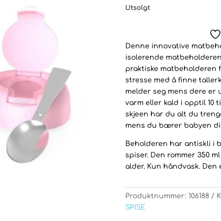
Utsolgt
Denne innovative matbehold
isolerende matbeholderen t
praktiske matbeholderen fi
stresse med å finne taller
melder seg mens dere er 
varm eller kald i opptil 1
skjeen har du alt du treng
mens du bærer babyen din
Beholderen har antiskli i 
spiser. Den rommer 350 ml 
alder. Kun håndvask. Den e
Produktnummer:
106188
K
SPISE