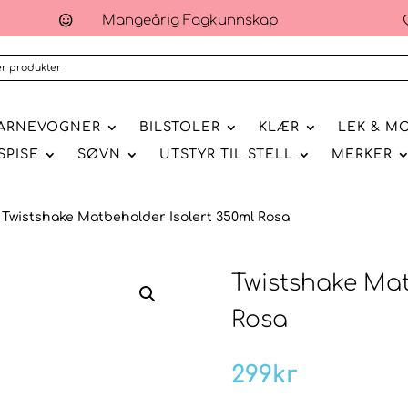
Mangeårig Fagkunnskap

ARNEVOGNER
BILSTOLER
KLÆR
LEK & M
SPISE
SØVN
UTSTYR TIL STELL
MERKER
 Twistshake Matbeholder Isolert 350ml Rosa
Twistshake Mat
Rosa
299
kr