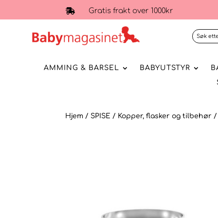
Gratis frakt over 1000kr

AMMING & BARSEL
BABYUTSTYR
B
Hjem
/
SPISE
/
Kopper, flasker og tilbehør
/