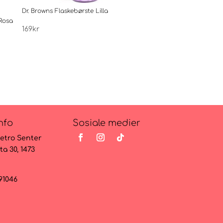
Dr. Browns Flaskebørste Lilla
Dr. Browns Flaskebørs
Rosa
169
kr
169
kr
nfo
Sosiale medier
etro Senter
ta 30, 1473
091046