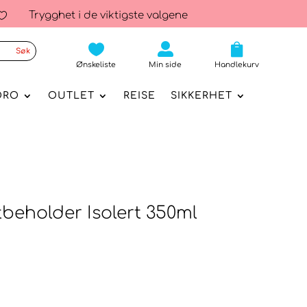
Trygghet i de viktigste valgene




Ønskeliste
Min side
Handlekurv
ORO
OUTLET
REISE
SIKKERHET
beholder Isolert 350ml