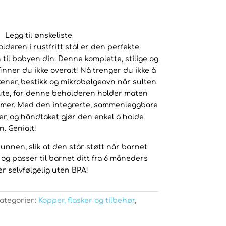
Legg til ønskeliste
eren i rustfritt stål er den perfekte
il babyen din. Denne komplette, stilige og
nner du ikke overalt! Nå trenger du ikke å
kener, bestikk og mikrobølgeovn når sulten
ute, for denne beholderen holder maten
0 timer. Med den integrerte, sammenleggbare
er, og håndtaket gjør den enkel å holde
. Genialt!
bunnen, slik at den står støtt når barnet
og passer til barnet ditt fra 6 måneders
r selvfølgelig uten BPA!
ategorier:
Kopper, flasker og tilbehør
,