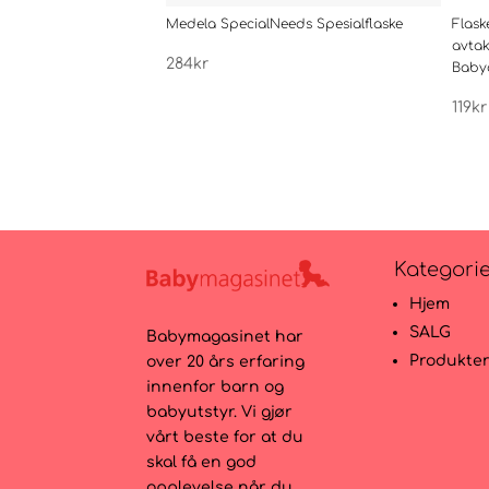
Medela SpecialNeeds Spesialflaske
Flask
avta
284
kr
Baby
119
kr
Kategori
Hjem
SALG
Babymagasinet har
Produkte
over 20 års erfaring
innenfor barn og
babyutstyr. Vi gjør
vårt beste for at du
skal få en god
opplevelse når du