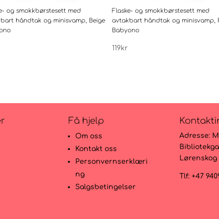
e- og smokkbørstesett med
Flaske- og smokkbørstesett med
kbart håndtak og minisvamp, Beige
avtakbart håndtak og minisvamp, 
ono
Babyono
119
kr
er
Få hjelp
Kontakti
Adresse:
M
Om oss
Bibliotekga
Kontakt oss
Lørenskog
r
Personvernserklæri
ng
Tlf: +47 94
Salgsbetingelser