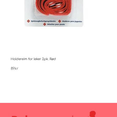
Holdereim for leker 2pk. Rød
Easy
89
kr
199
k