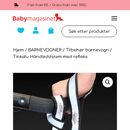

Fast frakt 89,- / Gratis frakt over 1000,-



Hjem
/
BARNEVOGNER
/
Tilbehør barnevogn
/
Tinkafu Håndleddsrem med refleks