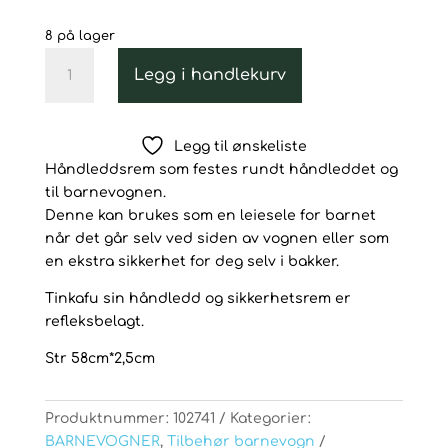
8 på lager
Tinkafu
Legg i handlekurv
Håndleddsrem
med
refleks
Legg til ønskeliste
antall
Håndleddsrem som festes rundt håndleddet og
til barnevognen.
Denne kan brukes som en leiesele for barnet
når det går selv ved siden av vognen eller som
en ekstra sikkerhet for deg selv i bakker.
Tinkafu sin håndledd og sikkerhetsrem er
refleksbelagt.
Str 58cm*2,5cm
Produktnummer:
102741
Kategorier:
BARNEVOGNER
,
Tilbehør barnevogn