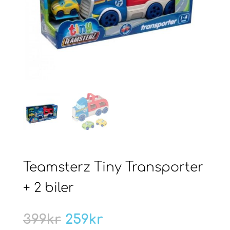
Teamsterz Tiny Transporter
+ 2 biler
Opprinnelig
Nåværende
399
kr
259
kr