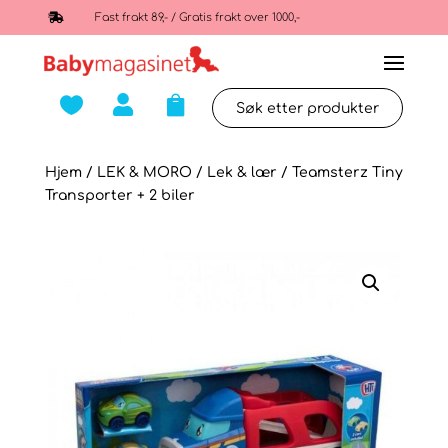

Fast frakt 89,- / Gratis frakt over 1000,-



Hjem
/
LEK & MORO
/
Lek & lær
/ Teamsterz Tiny
Transporter + 2 biler