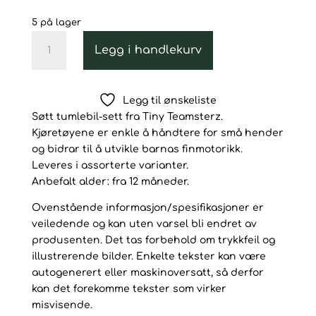
pris
pris
var:
er:
5 på lager
399kr.
259kr.
Teamsterz
Legg i handlekurv
Tiny
Transporter
+
Legg til ønskeliste
2
Søtt tumlebil-sett fra Tiny Teamsterz.
biler
Kjøretøyene er enkle å håndtere for små hender
antall
og bidrar til å utvikle barnas finmotorikk.
Leveres i assorterte varianter.
Anbefalt alder: fra 12 måneder.
Ovenstående informasjon/spesifikasjoner er
veiledende og kan uten varsel bli endret av
produsenten. Det tas forbehold om trykkfeil og
illustrerende bilder. Enkelte tekster kan være
autogenerert eller maskinoversatt, så derfor
kan det forekomme tekster som virker
misvisende.