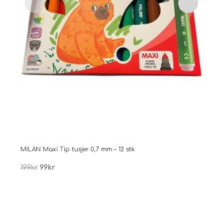
MILAN Maxi Tip tusjer 0,7 mm – 12 stk
Males
Opprinnelig
Nåværende
199
kr
99
kr
399
pris
pris
var:
er: