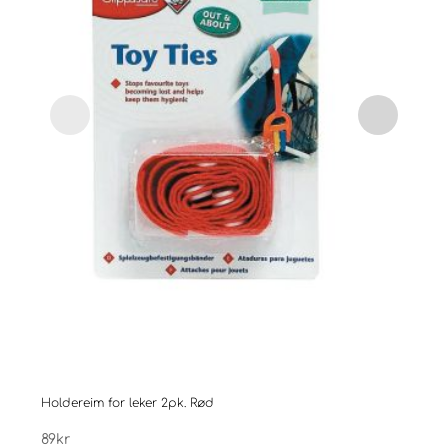
Holdereim for leker 2pk. Rød
Easy
89
kr
199
k