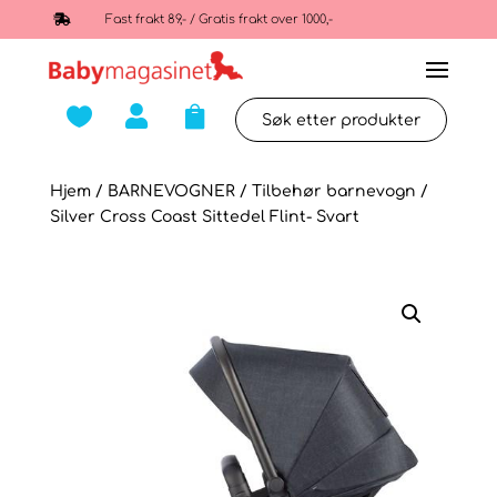

Fast frakt 89,- / Gratis frakt over 1000,-



Hjem
/
BARNEVOGNER
/
Tilbehør barnevogn
/
Silver Cross Coast Sittedel Flint- Svart