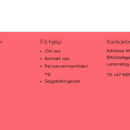
er
Få hjelp
Kontakti
Adresse:
M
Om oss
Bibliotekga
Kontakt oss
Lørenskog
r
Personvernserklæri
ng
Tlf: +47 94
Salgsbetingelser