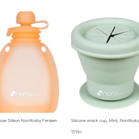
ose Silikon Nordbaby Fersken
Silicone snack cup, Mint, Nordbab
r
159
kr