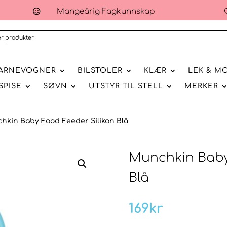
Mangeårig Fagkunnskap

ARNEVOGNER
BILSTOLER
KLÆR
LEK & M
SPISE
SØVN
UTSTYR TIL STELL
MERKER
hkin Baby Food Feeder Silikon Blå
Munchkin Baby
Blå
169
kr