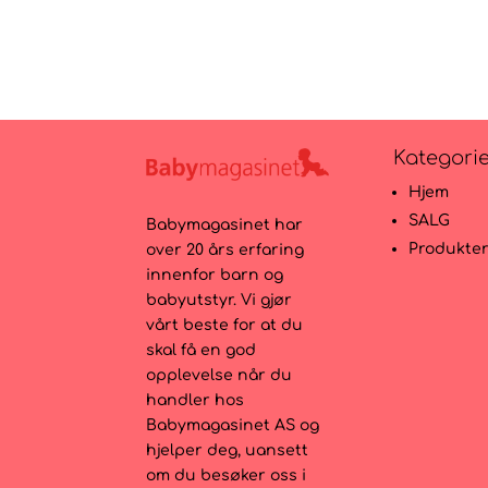
Kategori
Hjem
SALG
Babymagasinet har
Produkte
over 20 års erfaring
innenfor barn og
babyutstyr. Vi gjør
vårt beste for at du
skal få en god
opplevelse når du
handler hos
Babymagasinet AS og
hjelper deg, uansett
om du besøker oss i