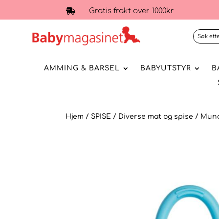
Gratis frakt over 1000kr

AMMING & BARSEL
BABYUTSTYR
B
Hjem
/
SPISE
/
Diverse mat og spise
/ Munc