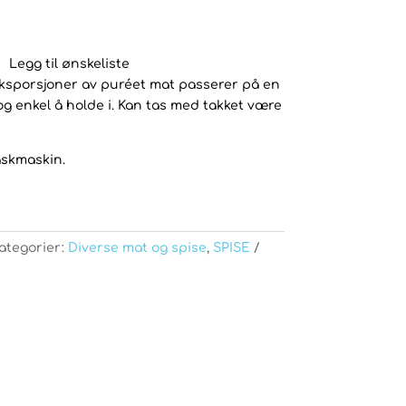
Legg til ønskeliste
maksporsjoner av puréet mat passerer på en
g enkel å holde i. Kan tas med takket være
askmaskin.
ategorier:
Diverse mat og spise
,
SPISE