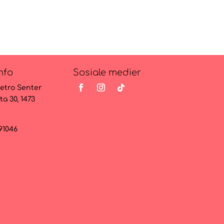
nfo
Sosiale medier
etro Senter
ta 30, 1473
091046