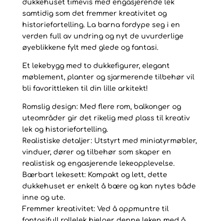
dukkehuset timevis med engasjerende lek
samtidig som det fremmer kreativitet og
historiefortelling. La barna fordype seg i en
verden full av undring og nyt de uvurderlige
øyeblikkene fylt med glede og fantasi.
Et lekebygg med to dukkefigurer, elegant
møblement, planter og sjarmerende tilbehør vil
bli favorittleken til din lille arkitekt!
Romslig design: Med flere rom, balkonger og
uteområder gir det rikelig med plass til kreativ
lek og historiefortelling.
Realistiske detaljer: Utstyrt med miniatyrmøbler,
vinduer, dører og tilbehør som skaper en
realistisk og engasjerende lekeopplevelse.
Bærbart lekesett: Kompakt og lett, dette
dukkehuset er enkelt å bære og kan nytes både
inne og ute.
Fremmer kreativitet: Ved å oppmuntre til
fantasifull rollelek hjelper denne leken med å