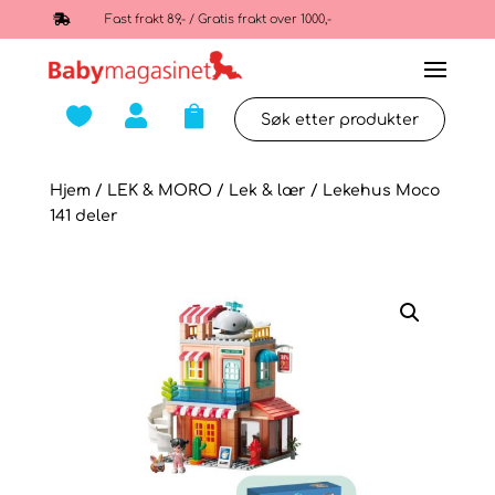

Fast frakt 89,- / Gratis frakt over 1000,-



Hjem
/
LEK & MORO
/
Lek & lær
/ Lekehus Moco
141 deler