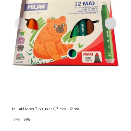
MILAN Maxi Tip tusjer 0,7 mm – 12 stk
Males
Opprinnelig
Nåværende
199
kr
99
kr
399