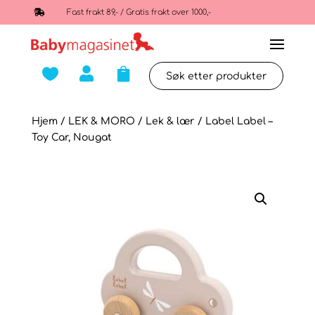

Fast frakt 89,- / Gratis frakt over 1000,-



Hjem
/
LEK & MORO
/
Lek & lær
/ Label Label –
Toy Car, Nougat