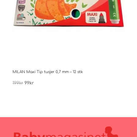
MILAN Maxi Tip tusjer 0,7 mm – 12 stk
Males
Opprinnelig
Nåværende
199
kr
99
kr
399
pris
pris
var:
er:
199kr.
99kr.