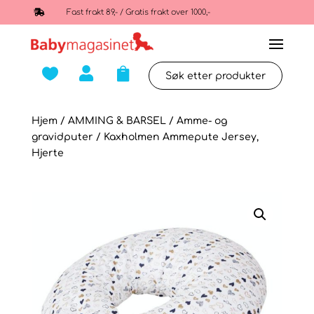

Fast frakt 89,- / Gratis frakt over 1000,-



Hjem
/
AMMING & BARSEL
/
Amme- og
gravidputer
/ Kaxholmen Ammepute Jersey,
Hjerte