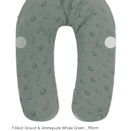
Fillikid Gravid & Ammepute Whale Green , 190cm
Fill