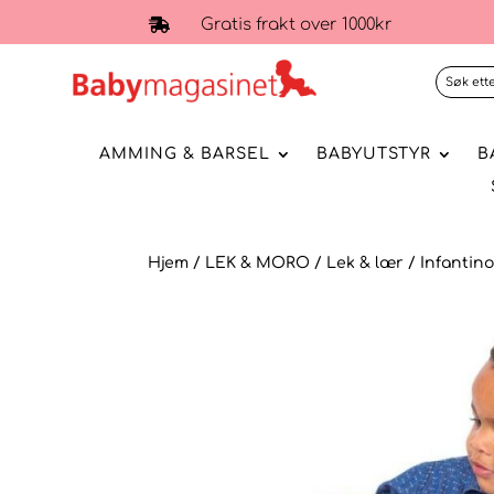
Gratis frakt over 1000kr

AMMING & BARSEL
BABYUTSTYR
B
Hjem
/
LEK & MORO
/
Lek & lær
/ Infantin