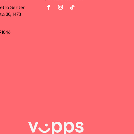
etro Senter
ta 30, 1473
091046