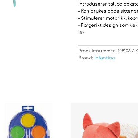
Introduserer tall og bokst
– Kan brukes både sittend
– Stimulerer motorikk, koo
– Fargerikt design som vek
lek
Produktnummer:
108106
K
Brand:
Infantino