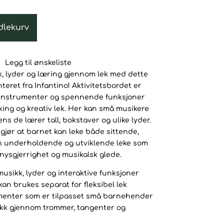
kr.
dlekurv
Legg til ønskeliste
 lyder og læring gjennom lek med dette
eret fra Infantino! Aktivitetsbordet er
r, instrumenter og spennende funksjoner
ing og kreativ lek. Her kan små musikere
ns de lærer tall, bokstaver og ulike lyder.
gjør at barnet kan leke både sittende,
En underholdende og utviklende leke som
nysgjerrighet og musikalsk glede.
 musikk, lyder og interaktive funksjoner
an brukes separat for fleksibel lek
umenter som er tilpasset små barnehender
ikk gjennom trommer, tangenter og