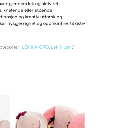
aver gjennom lek og aktivitet
e, knelende eller stående
rdinasjon og kreativ utforsking
ker nysgjerrighet og oppmuntrer til aktiv
ategorier:
LEK & MORO
,
Lek & lær