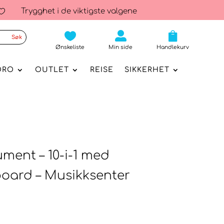
Trygghet i de viktigste valgene




Ønskeliste
Min side
Handlekurv
ORO
OUTLET
REISE
SIKKERHET
ument – 10-i-1 med
oard – Musikksenter
elig
værende
s