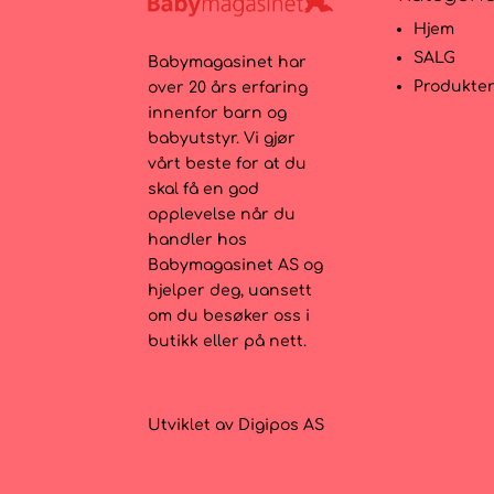
Hjem
SALG
Babymagasinet har
Produkte
over 20 års erfaring
innenfor barn og
babyutstyr. Vi gjør
vårt beste for at du
skal få en god
opplevelse når du
handler hos
Babymagasinet AS og
hjelper deg, uansett
om du besøker oss i
butikk eller på nett.
Utviklet av
Digipos AS