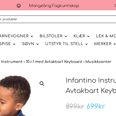
Mangeårig Fagkunnskap

ARNEVOGNER
BILSTOLER
KLÆR
LEK & M
SPISE
SØVN
UTSTYR TIL STELL
MERKER
o Instrument – 10-i-1 med Avtakbart Keyboard – Musikksenter
Infantino Instr
Avtakbart Keyb
Opprinn
Nå
899
kr
699
kr
pris
pri