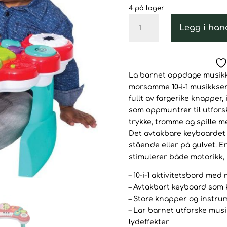
var:
er:
4 på lager
899kr.
699
Infantino
Legg i han
Instrument
–
10-
i-
La barnet oppdage musikk,
1
morsomme 10-i-1 musikksent
med
fullt av fargerike knappe
Avtakbart
som oppmuntrer til utforsk
Keyboard
trykke, tromme og spille me
–
Det avtakbare keyboardet 
Musikksenter
stående eller på gulvet. 
antall
stimulerer både motorikk, 
– 10-i-1 aktivitetsbord med
– Avtakbart keyboard som k
– Store knapper og instr
– Lar barnet utforske mus
lydeffekter