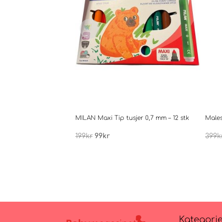
MILAN Maxi Tip tusjer 0,7 mm – 12 stk
Males
Opprinnelig
Nåværende
199
kr
99
kr
399
k
pris
pris
var:
er:
199kr.
99kr.
Kategori