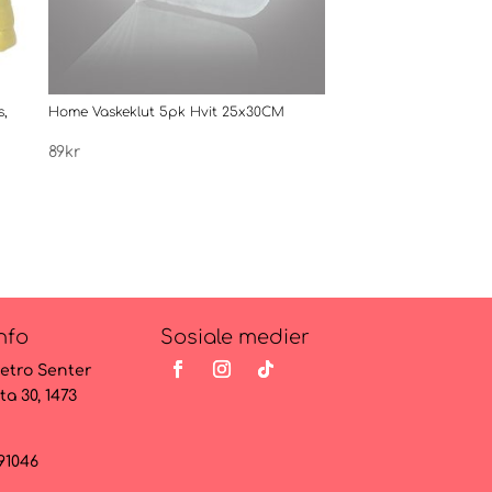
s,
Home Vaskeklut 5pk Hvit 25x30CM
Gaskluter 4 pk 45×70 c
Home Sweet Home
89
kr
109
kr
nfo
Sosiale medier
etro Senter
ta 30, 1473
091046