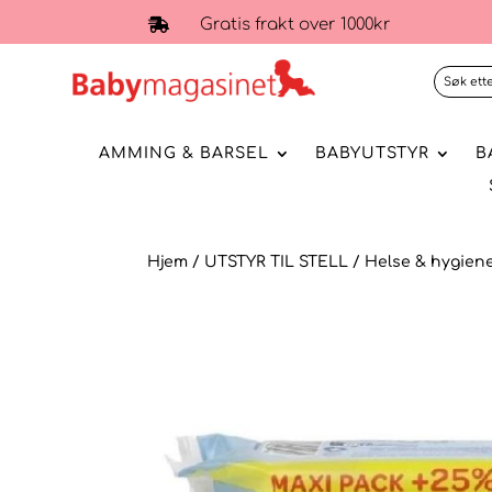
Gratis frakt over 1000kr

AMMING & BARSEL
BABYUTSTYR
B
Hjem
/
UTSTYR TIL STELL
/
Helse & hygien