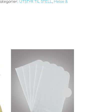
ategorier:
UTSTYR TIL STELL
,
Helse &