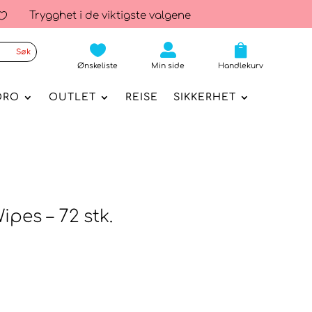
Trygghet i de viktigste valgene




Ønskeliste
Min side
Handlekurv
ORO
OUTLET
REISE
SIKKERHET
pes – 72 stk.