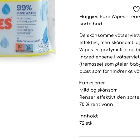
Huggies Pure Wipes – ren
sarte hud
De skånsomme våtserviett
effektivt, men skånsomt, o
Wipes er parfymefrie og bid
Ingrediensene i våtserviet
(tremasse) som pleier ba
plast som forhindrer at vå
Funksjoner:
Mild og skånsom
Renser effektivt den sart
70 % rent vann
Innhold:
72 stk.