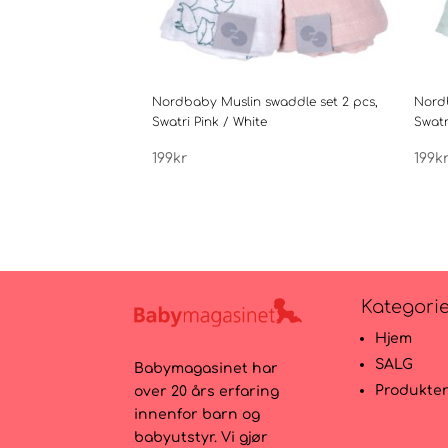
Nordbaby Muslin swaddle set 2 pcs,
Nordb
Swatri Pink / White
Swatr
199
kr
199
k
Kategori
Hjem
SALG
Babymagasinet har
Produkte
over 20 års erfaring
innenfor barn og
babyutstyr. Vi gjør