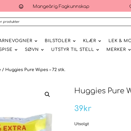
Mangeårig Fagkunnskap

ARNEVOGNER
BILSTOLER
KLÆR
LEK & M
SPISE
SØVN
UTSTYR TIL STELL
MERKER
e
/ Huggies Pure Wipes – 72 stk.
Huggies Pure Wi
39
kr
Utsolgt