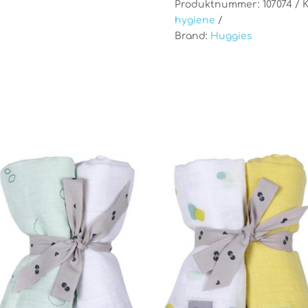
Produktnummer:
107074
K
hygiene
Brand:
Huggies