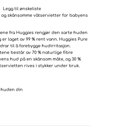
Legg til ønskeliste
e og skånsomme våtservietter for babyens
ene fra Huggies rengjør den sarte huden
g er laget av 99 % rent vann. Huggies Pure
rar til å forebygge hudirritasjon.
tene består av 70 % naturlige fibre
byens hud på en skånsom måte, og 30 %
tservietten rives i stykker under bruk.
e huden din