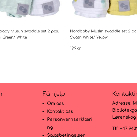
aby Muslin swaddle set 2 pcs,
Nordbaby Muslin swaddle set 2 pc
i Green/ White
Swatri White/ Yellow
r
199
kr
er
Få hjelp
Kontakti
Adresse:
M
Om oss
Bibliotekga
Kontakt oss
Lørenskog
r
Personvernserklæri
ng
Tlf: +47 94
Salgsbetingelser