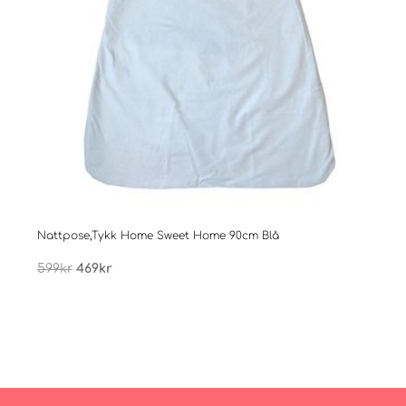
Nattpose,Tykk Home Sweet Home 90cm Blå
Natt
Opprinnelig
Nåværende
599
kr
469
kr
599
pris
pris
var:
er:
599kr.
469kr.