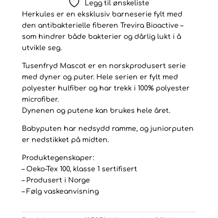
Legg til ønskeliste
Herkules er en eksklusiv barneserie fylt med
den antibakterielle fiberen Trevira Bioactive –
som hindrer både bakterier og dårlig lukt i å
utvikle seg.
Tusenfryd Mascot er en norskprodusert serie
med dyner og puter. Hele serien er fylt med
polyester hulfiber og har trekk i 100% polyester
microfiber.
Dynenen og putene kan brukes hele året.
Babyputen har nedsydd ramme, og juniorputen
er nedstikket på midten.
Produktegenskaper:
– Oeko-Tex 100, klasse 1 sertifisert
– Produsert i Norge
– Følg vaskeanvisning