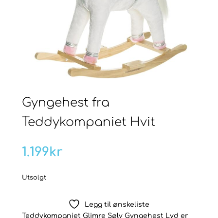
Gyngehest fra
Teddykompaniet Hvit
1.199
kr
Utsolgt
Legg til ønskeliste
Teddykompaniet Glimre Sølv Gyngehest Lyd er