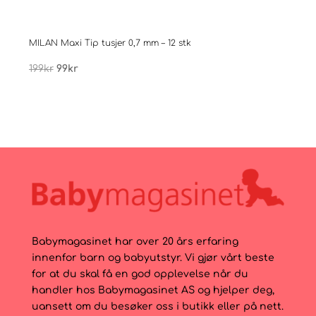
MILAN Maxi Tip tusjer 0,7 mm – 12 stk
Males
Opprinnelig
Nåværende
199
kr
99
kr
399
pris
pris
var:
er:
199kr.
99kr.
Babymagasinet har over 20 års erfaring
innenfor barn og babyutstyr. Vi gjør vårt beste
for at du skal få en god opplevelse når du
handler hos Babymagasinet AS og hjelper deg,
uansett om du besøker oss i butikk eller på nett.