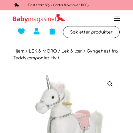

Fast frakt 89,- / Gratis frakt over 1000,-



Hjem
/
LEK & MORO
/
Lek & lær
/ Gyngehest fra
Teddykompaniet Hvit